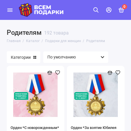
0
Родителям
192 товара
Главная
Каталог
Подарки для женщин
Родителям
Категории
Орден *С новорожденным*
Орден *За взятие Юбилея