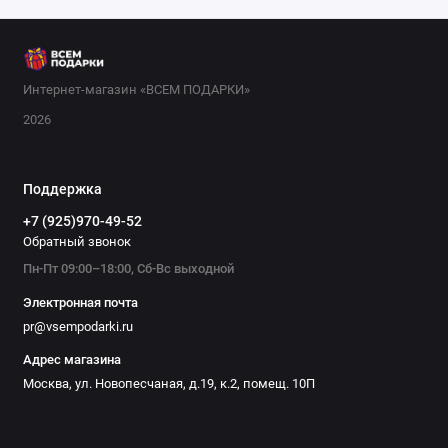
подойдут массажеры или аромалампы. А если хотите
удивить, подарите сертификат на совместный опыт,
например, мастер-класс или фотосессию. В нашем интернет-
магазине вы найдете тысячи вариантов: от недорогих
Интернет-магазин «ВСЕМ ПОДАРКИ»
приятных мелочей до статусных подарков. Выбирайте с
2026
душой и радуйте своих близких!
Поддержка
+7 (925)970-49-52
Обратный звонок
Пн-Пт 09:00–18:00, Сб-Вс выходной
Электронная почта
pr@vsempodarki.ru
Адрес магазина
Москва, ул. Новопесчаная, д.19, к.2, помещ. 10П