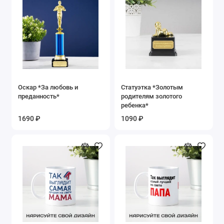
Оскар *За любовь и
Статуэтка *Золотым
преданность*
родителям золотого
ребенка*
1690 ₽
1090 ₽