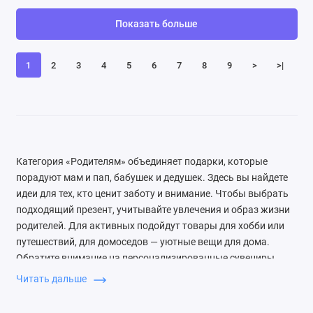
Показать больше
1
2
3
4
5
6
7
8
9
>
>|
Категория «Родителям» объединяет подарки, которые
порадуют мам и пап, бабушек и дедушек. Здесь вы найдете
идеи для тех, кто ценит заботу и внимание. Чтобы выбрать
подходящий презент, учитывайте увлечения и образ жизни
родителей. Для активных подойдут товары для хобби или
путешествий, для домоседов — уютные вещи для дома.
Обратите внимание на персонализированные сувениры,
которые подчеркнут вашу любовь. Отличным выбором
Читать дальше
станут наборы для чая или кофе с вкусностями, которые
создадут атмосферу уюта. Для тех, кто следит за здоровьем,