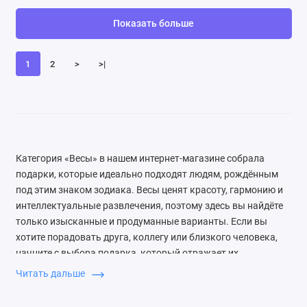
Показать больше
1
2
>
>|
Категория «Весы» в нашем интернет-магазине собрала
подарки, которые идеально подходят людям, рождённым
под этим знаком зодиака. Весы ценят красоту, гармонию и
интеллектуальные развлечения, поэтому здесь вы найдёте
только изысканные и продуманные варианты. Если вы
хотите порадовать друга, коллегу или близкого человека,
начните с выбора подарка, который отражает их
утончённый вкус. При выборе подарка для Весов обращайте
Читать дальше
внимание на эстетику и качество: они оценят стильную
упаковку и продуманный дизайн. Избегайте слишком