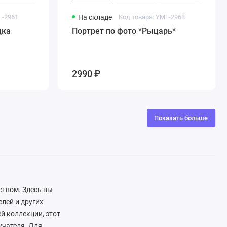
L-2961
На складе
Код товара: YML-2968
дка
Портрет по фото *Рыцарь*
2990 ₽
Показать больше
ством. Здесь вы
лей и других
й коллекции, этот
учателя. Для