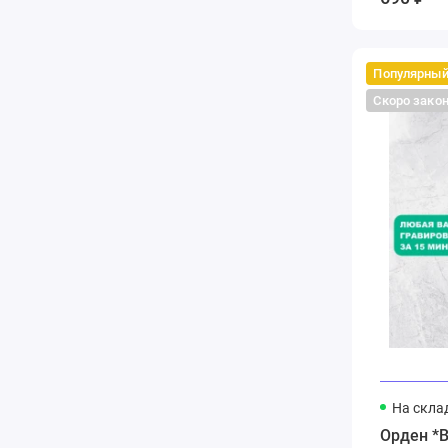
Популярны
Скоро зако
На скла
Орден *