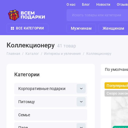
О нас
Блог
Новости
Отзыв
Мужчинам
Женщинам
ВСЕ КАТЕГОРИИ
Коллекционеру
41 товар
Главная
Каталог
Интересы и увлечения
Коллекционеру
Категории
Популярны
Корпоративные подарки
Скоро зако
Питомцу
Семье
Паре