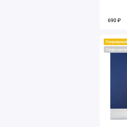
690 ₽
Популярны
Скоро зако