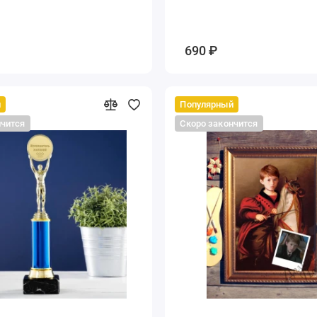
690 ₽
й
Популярный
нчится
Скоро закончится