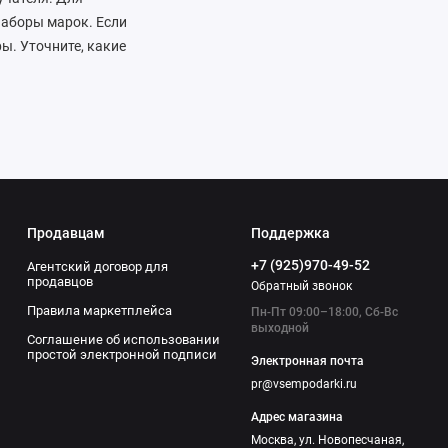
наборы марок. Если
ы. Уточните, какие
ки, значки или что-то
например альбомы или
кие маркированные
рить книгу о
газине vsempodarki.ru
бой вкус и бюджет, а
дуйте близких!
Продавцам
Поддержка
+7 (925)970-49-52
Агентский договор для
продавцов
Обратный звонок
Правила маркетплейса
Пн-Пт 09:00–18:00, Сб-Вс
выходной
Соглашение об использовании
простой электронной подписи
Электронная почта
pr@vsempodarki.ru
Адрес магазина
Москва, ул. Новопесчаная,