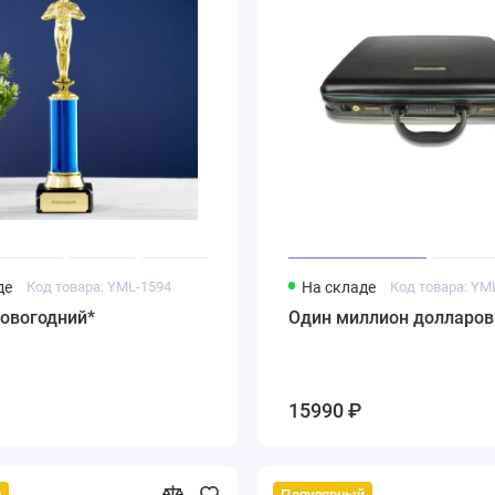
де
Код товара: YML-1594
На складе
Код товара: YM
Новогодний*
Один миллион долларов
15990 ₽
й
Популярный