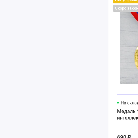
Скоро зако
На скла
Медаль 
интеллек
690 ₽