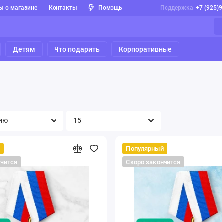
ы о магазине
Контакты
Помощь
Поддержка
+7 (925)
Детям
Что подарить
Корпоративные
й
Популярный
нчится
Скоро закончится