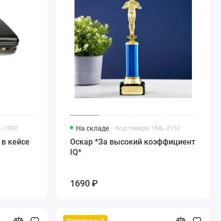
L-1992
На складе
Код товара: YML-2152
 в кейсе
Оскар *За высокий коэффициент
IQ*
1690 ₽
Популярный