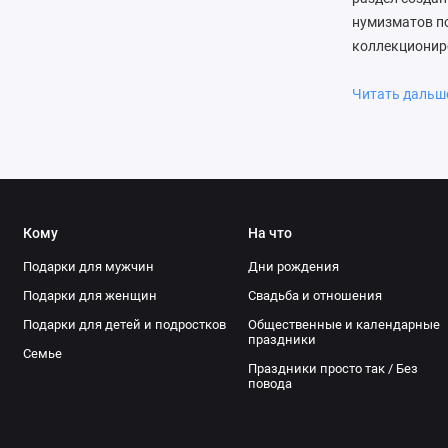
нумизматов по
коллекциониро
именно предме
другое. Униве
Читать даль
капсулы. Вот 
конверты, кол
коллекциониро
вы найдете ра
быстрая доста
Кому
На что
Подарки для мужчин
Дни рождения
Подарки для женщин
Свадьба и отношения
Подарки для детей и подростков
Общественные и календарные
праздники
Семье
Праздники просто так / Без
повода