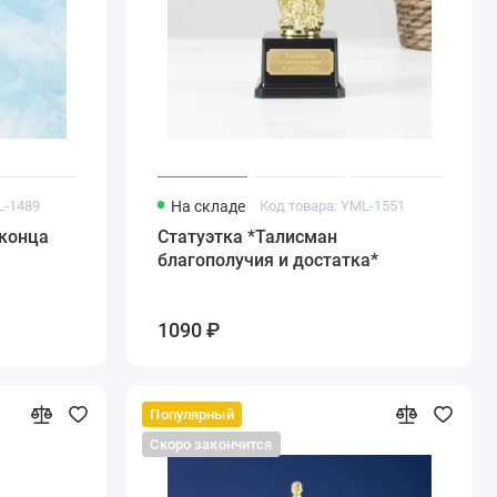
L-1489
На складе
Код товара: YML-1551
 конца
Статуэтка *Талисман
благополучия и достатка*
1090 ₽
Популярный
Скоро закончится