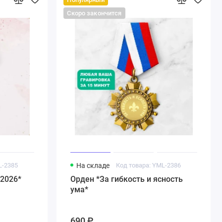
Скоро закончится
L-2385
На складе
Код товара: YML-2386
 2026*
Орден *За гибкость и ясность
ума*
690 ₽