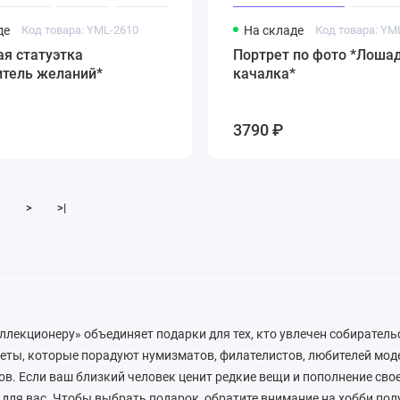
де
Код товара: YML-2610
На складе
Код товара: YM
я статуэтка
Портрет по фото *Лоша
итель желаний*
качалка*
3790 ₽
>
>|
ллекционеру» объединяет подарки для тех, кто увлечен собиратель
еты, которые порадуют нумизматов, филателистов, любителей моде
в. Если ваш близкий человек ценит редкие вещи и пополнение свое
 для вас. Чтобы выбрать подарок, обратите внимание на хобби пол