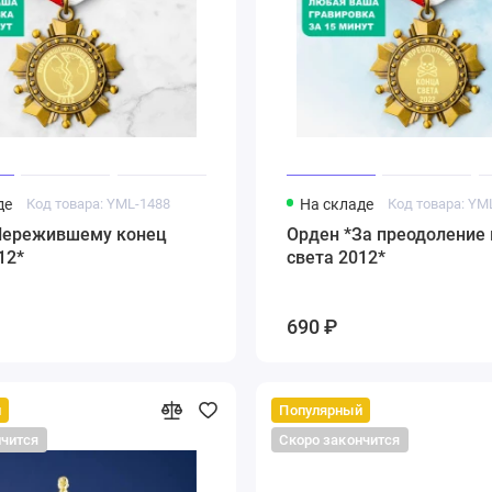
де
Код товара: YML-1488
На складе
Код товара: YM
Пережившему конец
Орден *За преодоление
12*
света 2012*
690 ₽
й
Популярный
нчится
Скоро закончится