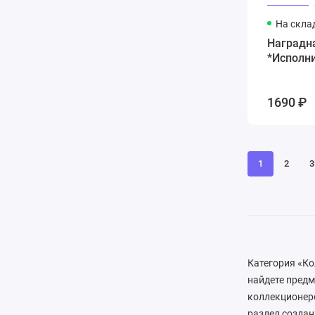
На скла
Наградна
*Исполн
1690 ₽
1
2
3
Категория «Ко
найдете предм
коллекционеро
раздел создан