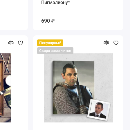
Пигмалиону*
690 ₽
Популярный
Скоро закончится