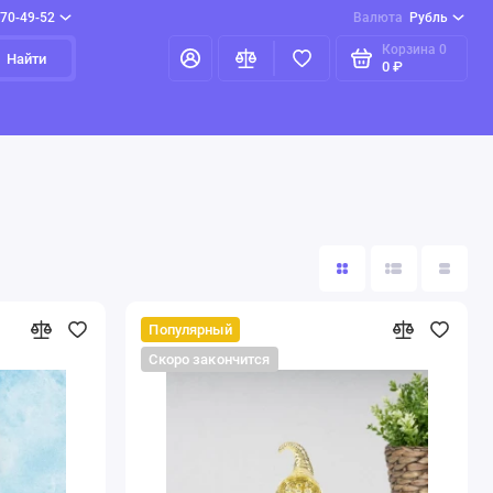
970-49-52
Валюта
Рубль
Корзина
0
Найти
0 ₽
Популярный
Скоро закончится