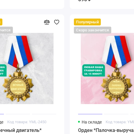
й
Популярный
нчится
Скоро закончится
де
Код товара: YML-2450
На складе
Код товара: YM
Вечный двигатель*
Орден *Палочка-выруча