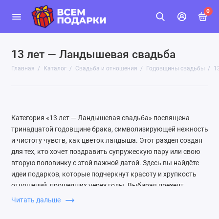
0
13 лет — Ландышевая свадьба
Главная
Каталог
Свадьба и отношения
Годовщины свадьбы
1
Категория «13 лет — Ландышевая свадьба» посвящена
тринадцатой годовщине брака, символизирующей нежность
и чистоту чувств, как цветок ландыша. Этот раздел создан
для тех, кто хочет поздравить супружескую пару или свою
вторую половинку с этой важной датой. Здесь вы найдёте
идеи подарков, которые подчеркнут красоту и хрупкость
отношений, прошедших через годы. Выбирая презент,
обратите внимание на предметы, связанные с символом
Читать дальше
годовщины — ландышем: украшения с этим цветком,