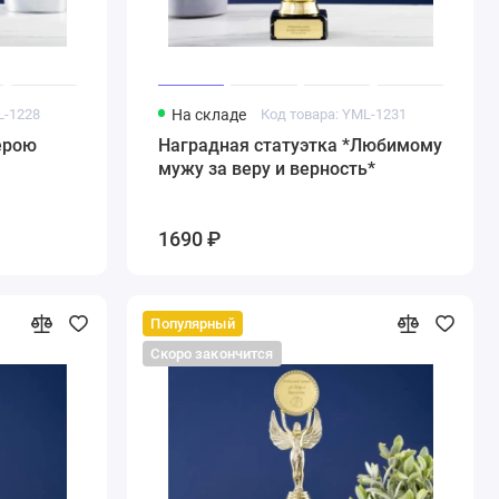
L-1228
На складе
Код товара: YML-1231
ерою
Наградная статуэтка *Любимому
мужу за веру и верность*
1690 ₽
Популярный
Скоро закончится