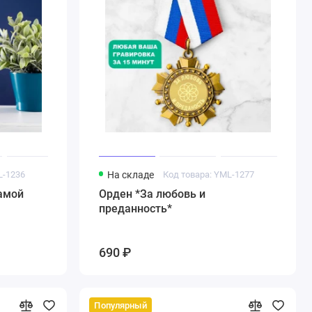
L-1236
На складе
Код товара: YML-1277
амой
Орден *За любовь и
преданность*
690 ₽
Популярный