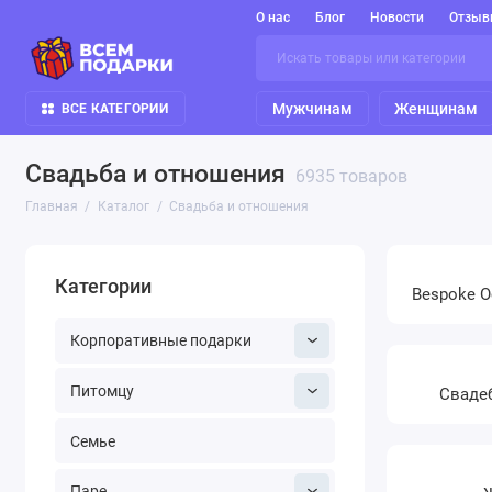
О нас
Блог
Новости
Отзыв
Мужчинам
Женщинам
ВСЕ КАТЕГОРИИ
Свадьба и отношения
6935 товаров
Главная
Каталог
Свадьба и отношения
Категории
Bespoke O
Корпоративные подарки
Питомцу
Сваде
Семье
Паре