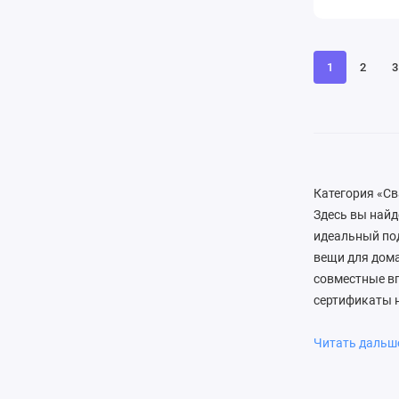
1
2
3
Категория «Св
Здесь вы найд
идеальный под
вещи для дом
совместные вп
сертификаты 
интерьера (ка
улыбку и сдел
Читать даль