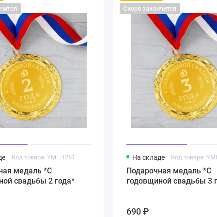
нчится
Скоро закончится
де
Код товара: YML-1281
На складе
Код товара: YM
ная медаль *С
Подарочная медаль *С
ной свадьбы 2 года*
годовщиной свадьбы 3 
690 ₽