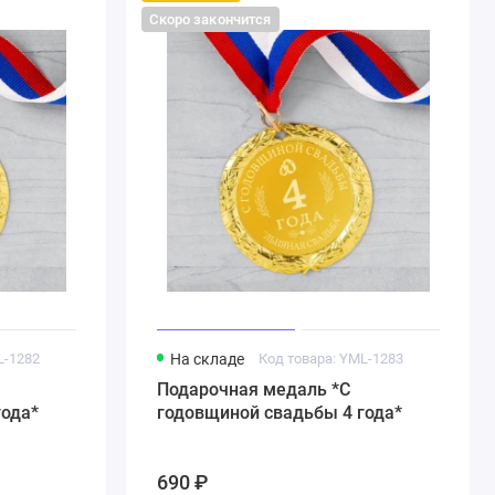
Скоро закончится
L-1282
На складе
Код товара: YML-1283
Подарочная медаль *С
года*
годовщиной свадьбы 4 года*
690 ₽