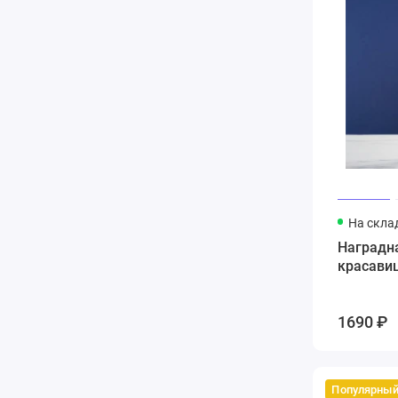
На скла
Наградна
красавиц
1690 ₽
Популярны