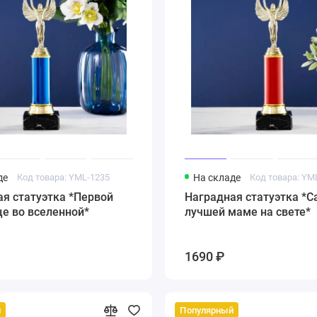
де
Код товара: YML-1235
На складе
Код товара: YM
я статуэтка *Первой
Наградная статуэтка *С
е во вселенной*
лучшей маме на свете*
1690 ₽
й
Популярный