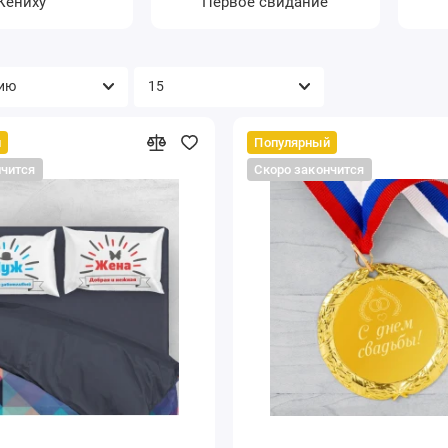
Жениху
Первое свидание
й
Популярный
нчится
Скоро закончится