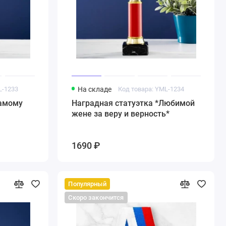
L-1233
На складе
Код товара: YML-1234
Самому
Наградная статуэтка *Любимой
жене за веру и верность*
1690 ₽
Популярный
Скоро закончится