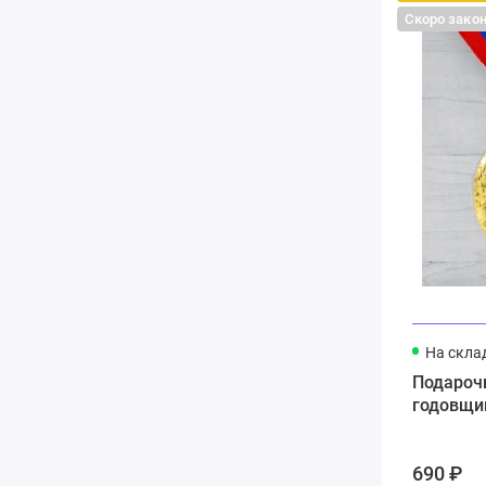
Скоро зако
На скла
Подароч
годовщи
690 ₽