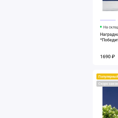
На скла
Наградна
*Победи
1690 ₽
Популярны
Скоро зако