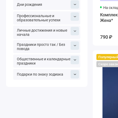
Дни рождения
На скла
Комплек
Профессиональные и
образовательные успехи
Жена*
Личные достижения и новые
начала
790 ₽
Праздники просто так / Без
повода
Популярны
Общественные и календарные
праздники
Скоро зако
Подарки по знаку зодиака