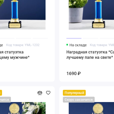
де
Код товара: YML-1232
На складе
Код товара: YM
я статуэтка
Наградная статуэтка *
щему мужчине*
лучшему папе на свете*
1690 ₽
й
Популярный
нчится
Скоро закончится