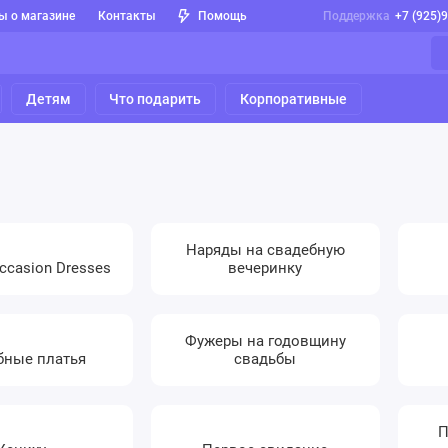
ы о магазине
Контакты
Помощь
Поддержка
+7 (925)
Детям
Что подарить
Корпоративные
Наряды на свадебную
ccasion Dresses
вечеринку
Фужеры на годовщину
бные платья
свадьбы
П