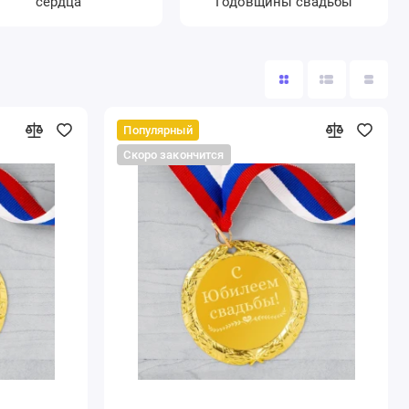
сердца
Годовщины свадьбы
Популярный
Скоро закончится