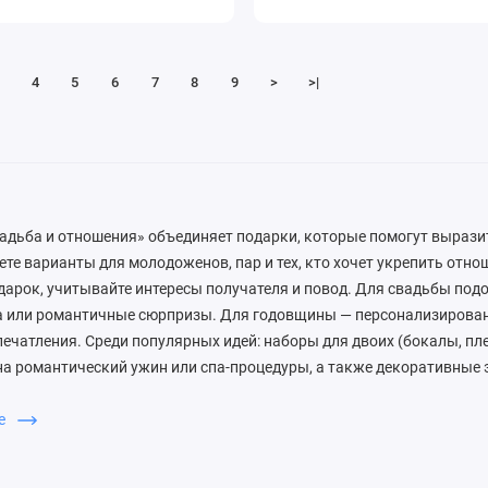
4
5
6
7
8
9
>
>|
адьба и отношения» объединяет подарки, которые помогут выразит
ете варианты для молодоженов, пар и тех, кто хочет укрепить отн
арок, учитывайте интересы получателя и повод. Для свадьбы под
а или романтичные сюрпризы. Для годовщины — персонализирова
ечатления. Среди популярных идей: наборы для двоих (бокалы, пл
на романтический ужин или спа-процедуры, а также декоративные
ртины, свечи, фоторамки). В нашем каталоге вы легко найдете под
ает праздник незабываемым. Покупайте с удовольствием!
ше