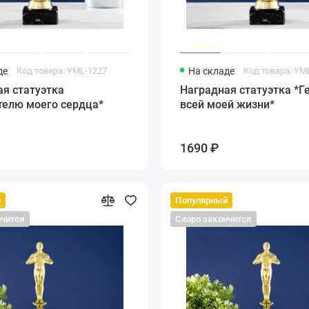
де
Код товара: YML-1227
На складе
Код товара: YM
я статуэтка
Наградная статуэтка *Г
телю моего сердца*
всей моей жизни*
1690 ₽
й
Популярный
нчится
Скоро закончится