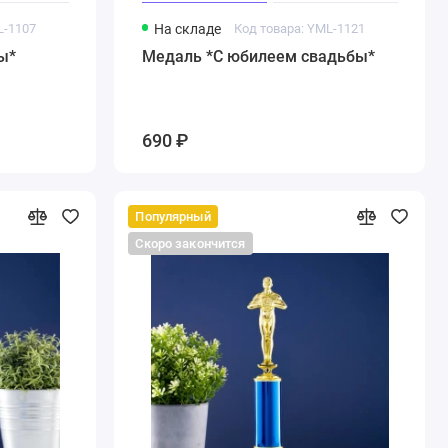
L-1107
На складе
Код товара: YML-1121
ы*
Медаль *С юбилеем свадьбы*
690 ₽
Популярный
Скоро закончится