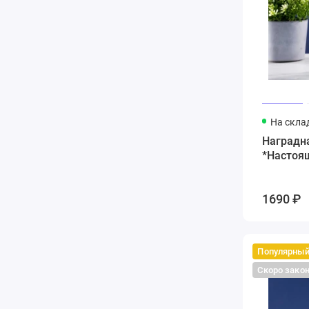
На скла
Наградна
*Настоя
1690 ₽
Популярны
Скоро зако