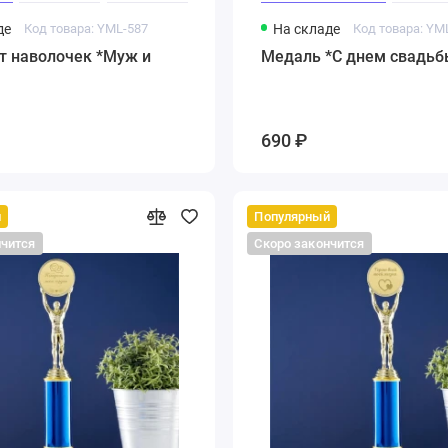
де
Код товара: YML-587
На складе
Код товара: YM
т наволочек *Муж и
Медаль *С днем свадьб
690 ₽
й
Популярный
нчится
Скоро закончится