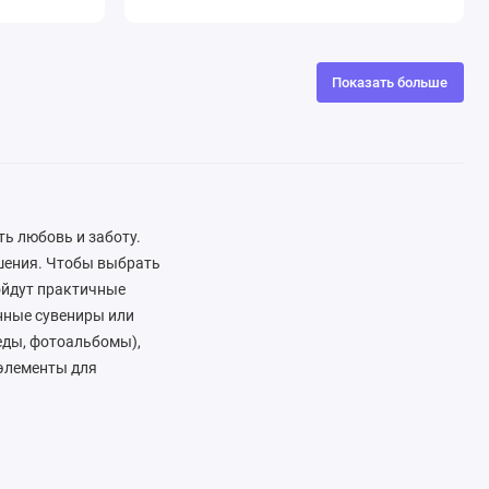
Показать больше
ь любовь и заботу.
ошения. Чтобы выбрать
ойдут практичные
нные сувениры или
еды, фотоальбомы),
 элементы для
арок, который вызовет