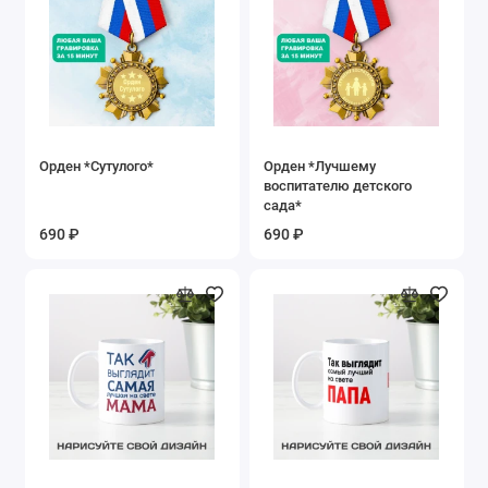
Орден *Сутулого*
Орден *Лучшему
воспитателю детского
сада*
690 ₽
690 ₽