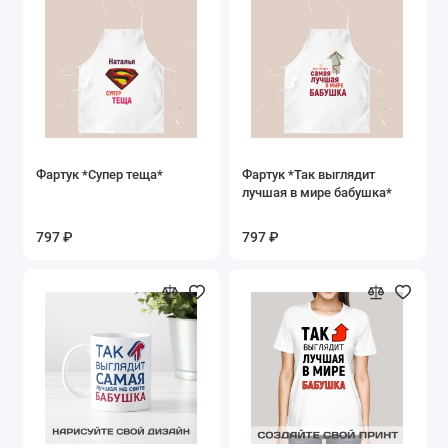
Фартук *Супер теща*
Фартук *Так выглядит
лучшая в мире бабушка*
797 ₽
797 ₽