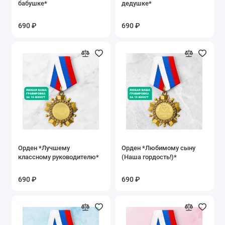
бабушке*
дедушке*
690 ₽
690 ₽
Орден *Лучшему
Орден *Любимому сыну
классному руководителю*
(Наша гордость!)*
690 ₽
690 ₽