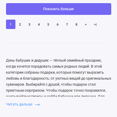
Показать больше
1
2
3
4
5
6
7
8
>
>|
День бабушек и дедушек — тёплый семейный праздник,
когда хочется порадовать самых родных людей. В этой
категории собраны подарки, которые помогут выразить
любовь и благодарность: от уютных вещей до оригинальных
сувениров. Выбирайте с душой, чтобы подарок стал
приятным сюрпризом. Чтобы подарок точно понравился,
учитывайте интересы и хобби бабушки или дедушки. Для
активных подойдут наборы для творчества или садовые
Читать дальше
инструменты, для домоседов — мягкие пледы или чайные
сервизы. Важно, чтобы подарок был практичным или