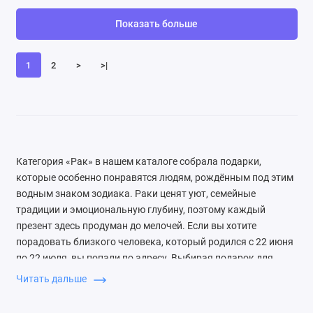
Показать больше
1
2
>
>|
Категория «Рак» в нашем каталоге собрала подарки,
которые особенно понравятся людям, рождённым под этим
водным знаком зодиака. Раки ценят уют, семейные
традиции и эмоциональную глубину, поэтому каждый
презент здесь продуман до мелочей. Если вы хотите
порадовать близкого человека, который родился с 22 июня
по 22 июля, вы попали по адресу. Выбирая подарок для
Рака, помните: они обожают всё, что связано с домом и
Читать дальше
уютом. Отдайте предпочтение вещам, которые создают
атмосферу тепла и заботы. Также Раки очень