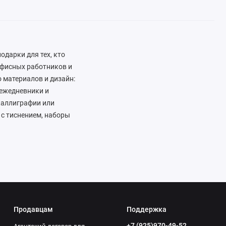
дарки для тех, кто
 офисных работников и
о материалов и дизайн:
 ежедневники и
каллиграфии или
с тиснением, наборы
 любителей
интернет-магазине
которые станут
ые вещи, которые
Продавцам
Поддержка
+7 (925)970-49-52