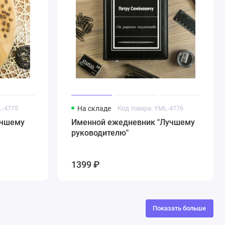
L-4775
На складе
Код товара: YML-4776
учшему
Именной ежедневник "Лучшему
руководителю"
1399 ₽
Показать больше