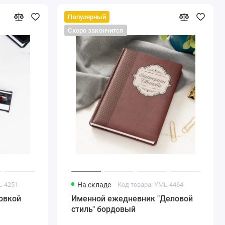
Популярный
Скоро закончится
L-4251
На складе
Код товара: YML-4464
овкой
Именной ежедневник "Деловой
стиль" бордовый