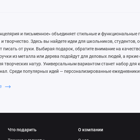
нцелярия и письменное» объединяет стильные и функциональные по
 и творчество. Здесь вы найдете идеи для школьников, студентов,
ит писать от руки. Выбирая подарок, обратите внимание на качеств
ручки из металла или дерева подойдут для деловых людей, а яркие
я творческих натур. Универсальным вариантом станет набор для 
нал. Среди популярных идей — персонализированные ежедневники 
 в подарочной упаковке и стильные настольные органайзеры. Для
подойдут кожаные обложки для паспорта или визитницы. В нашем 
ше
широкий ассортимент канцелярии и письменных принадлежностей, 
арком к любому празднику. Выбирайте качественные и оригинальн
ь каждый день.
Что подарить
О компании