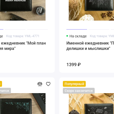
де
Код товара: YML-4771
На складе
Код товара: YM
 ежедневник "Мой план
Именной ежедневник "П
ия мира"
делишки и мыслишки"
1399 ₽
й
Популярный
нчится
Скоро закончится