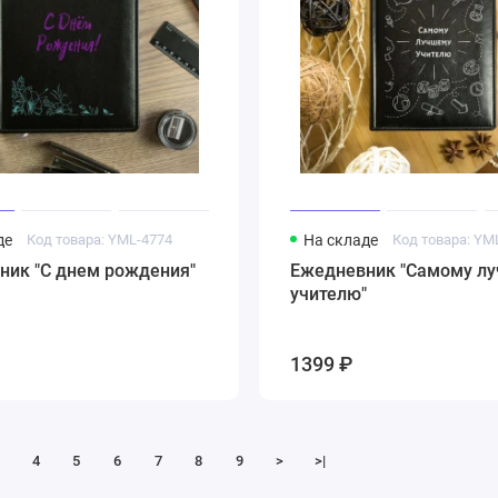
де
Код товара: YML-4774
На складе
Код товара: YM
ник "С днем рождения"
Ежедневник "Самому л
учителю"
1399 ₽
4
5
6
7
8
9
>
>|