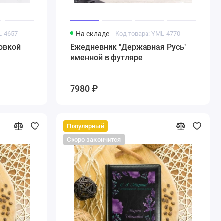
L-4657
На складе
Код товара: YML-4770
овкой
Ежедневник "Державная Русь"
именной в футляре
7980 ₽
Популярный
Скоро закончится