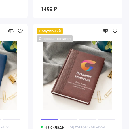
1499 ₽
Популярный
Скоро закончится
L-4523
На складе
Код товара: YML-4524