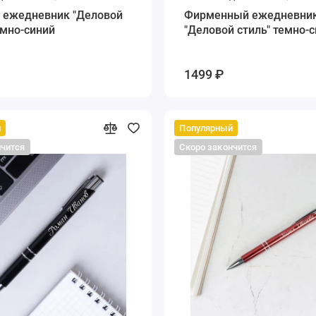
 ежедневник "Деловой
Фирменный ежедневни
емно-синий
"Деловой стиль" темно-
1499 ₽
й
Популярный
нчится
Скоро закончится