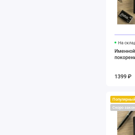
На скла
Именной
покорен
1399 ₽
Популярны
Скоро зако