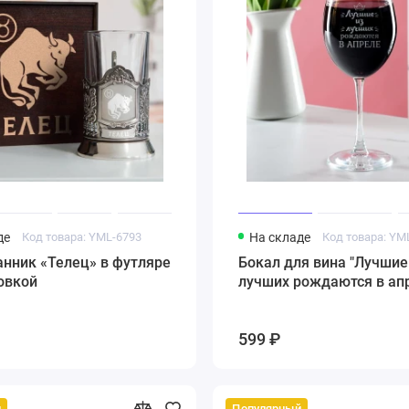
де
Код товара: YML-6793
На складе
Код товара: YM
нник «Телец» в футляре
Бокал для вина "Лучшие
овкой
лучших рождаются в ап
599 ₽
й
Популярный