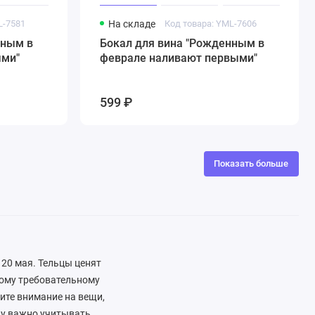
L-7581
На складе
Код товара: YML-7606
нным в
Бокал для вина "Рожденным в
ыми"
феврале наливают первыми"
599 ₽
Показать больше
 20 мая. Тельцы ценят
мому требовательному
тите внимание на вещи,
цу важно учитывать