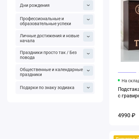
Дни рождения
Профессиональные и
образовательные успехи
Личные достижения и новые
начала
Праздники просто так / Без
повода
Общественные и календарные
праздники
На скла
Подарки по знаку зодиака
Подстака
с гравир
4990 ₽
Популярны