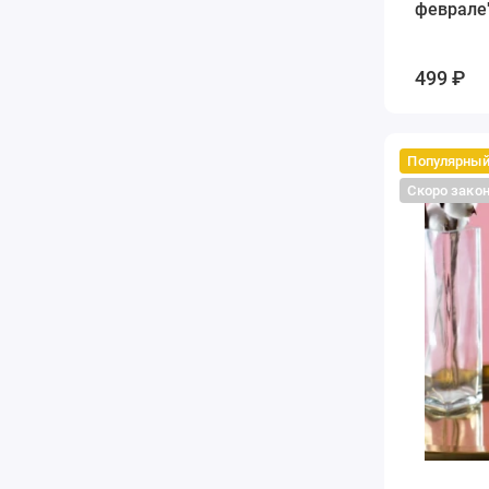
феврале
499 ₽
Популярны
Скоро зако