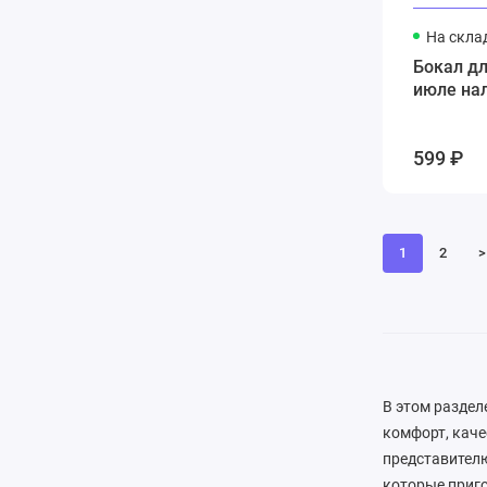
На скла
Бокал д
июле на
599 ₽
1
2
>
В этом раздел
комфорт, каче
представителю
которые приго