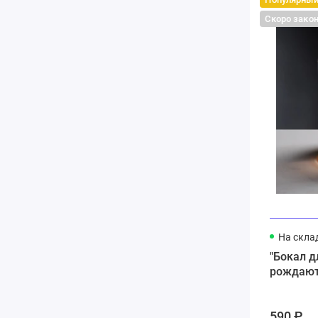
Скоро зако
На скла
"Бокал д
рождают
590 ₽