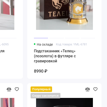
L-6095
На складе
Код товара: YML-6781
для
Подстаканник «Телец»
(позолота) в футляре с
гравировкой
8990 ₽
Популярный
Скоро закончится