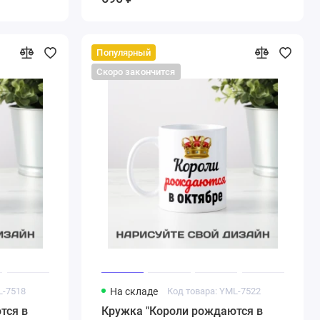
Популярный
Скоро закончится
L-7518
На складе
Код товара: YML-7522
тся в
Кружка "Короли рождаются в