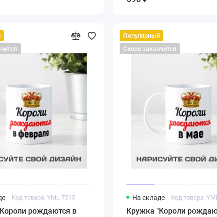
й
Популярный
нчится
Скоро закончится
де
Код товара: YML-7515
На складе
Код товара: YM
"Короли рождаются в
Кружка "Короли рождаю