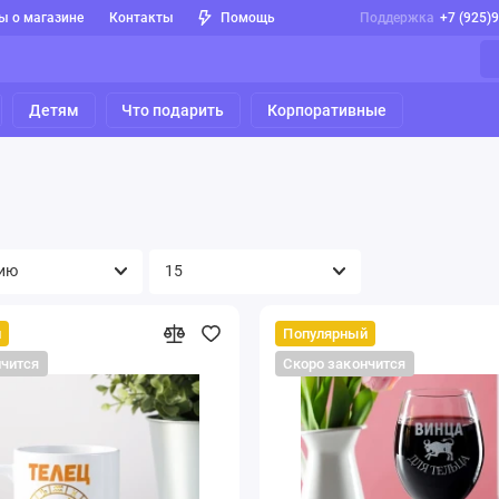
ы о магазине
Контакты
Помощь
Поддержка
+7 (925)
Детям
Что подарить
Корпоративные
й
Популярный
нчится
Скоро закончится