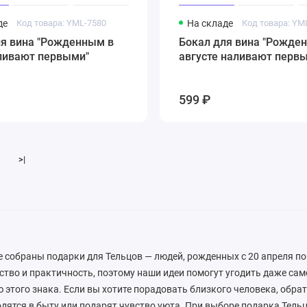
де
Код товара: YML-7580
На складе
Код товара: YM
ля вина "Рожденным в
Бокал для вина "Рожде
ливают первыми"
августе наливают перв
599 ₽
>|
е собраны подарки для Тельцов — людей, рожденных с 20 апреля по
ство и практичность, поэтому наши идеи помогут угодить даже са
 этого знака. Если вы хотите порадовать близкого человека, обра
дятся в быту или подарят чувство уюта. При выборе подарка Тель