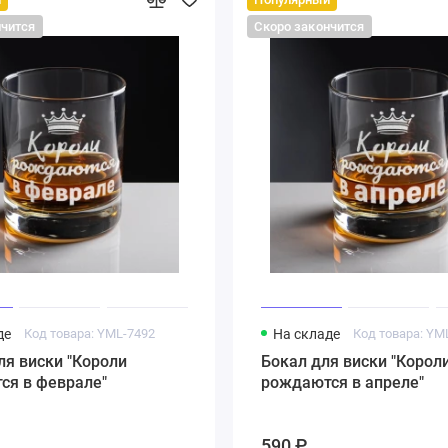
нчится
Скоро закончится
де
Код товара: YML-7492
На складе
Код товара: YM
ля виски "Короли
Бокал для виски "Корол
ся в феврале"
рождаются в апреле"
590 ₽