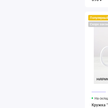
Популярны
Скоро зако
На скла
Кружка 