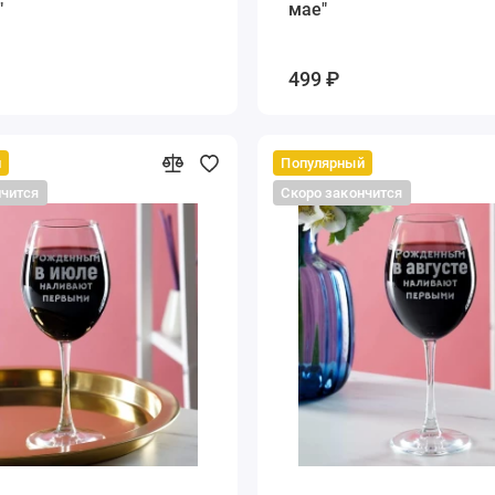
"
мае"
499 ₽
й
Популярный
нчится
Скоро закончится