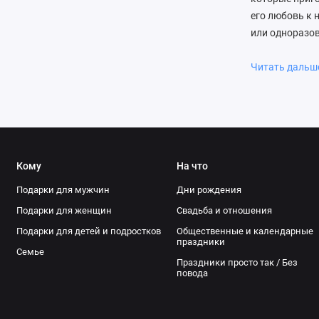
его любовь к 
или одноразо
Отличным выбо
качественная 
Читать даль
кофемашины и
станут удачны
вариантов: от
радость и ком
Кому
На что
Подарки для мужчин
Дни рождения
Подарки для женщин
Свадьба и отношения
Подарки для детей и подростков
Общественные и календарные
праздники
Семье
Праздники просто так / Без
повода