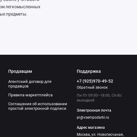
шком легкомысленных
ные предметы.
ские свечи или
аборы для фондю,
льки, ремни или часы
те множество
еров. Подарите Тельцу
Продавцам
Поддержка
+7 (925)970-49-52
Агентский договор для
продавцов
Обратный звонок
Правила маркетплейса
Пн-Пт 09:00–18:00, Сб-Вс
выходной
Соглашение об использовании
простой электронной подписи
Электронная почта
pr@vsempodarki.ru
Адрес магазина
Москва, ул. Новопесчаная,