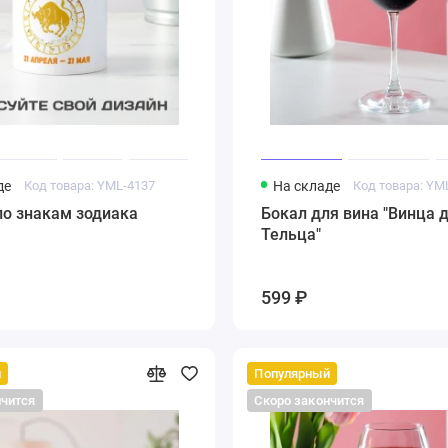
де
Код товара: YML-4137
На складе
Код товара: YM
по знакам зодиака
Бокал для вина "Винца 
Тельца"
599 ₽
й
Популярный
нчится
Скоро закончится