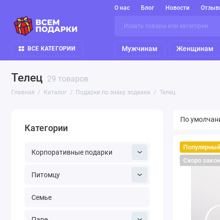
О нас
Блог
Новости
Отзыв
Мужчинам
Женщинам
ВСЕ КАТЕГОРИИ
Телец
29 товаров
Главная
Каталог
Подарки по знаку зодиака
Телец
Категории
Популярны
Корпоративные подарки
Скоро зако
Питомцу
Семье
Паре