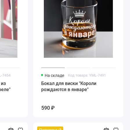
L-7454
На складе
Код товара: YML-7491
 из
Бокал для виски "Короли
реле"
рождаются в январе"
590 ₽
Популярный