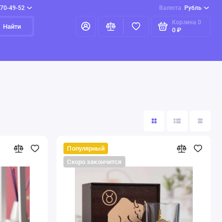
970-49-52
Валюта
Рубль
Корзина
0
Найти
0 ₽
Популярный
Скоро закончится