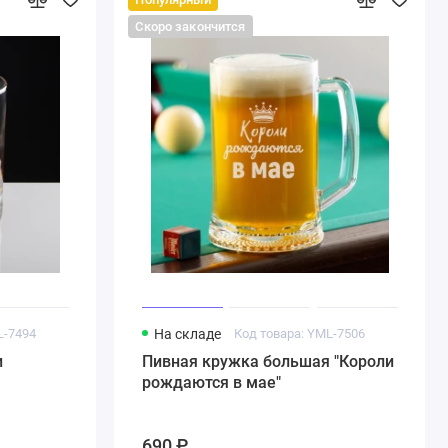
Скоро закончится
L-7494
На складе
Код товара: YML-7506
и
Пивная кружка большая "Короли
рождаются в мае"
690 ₽