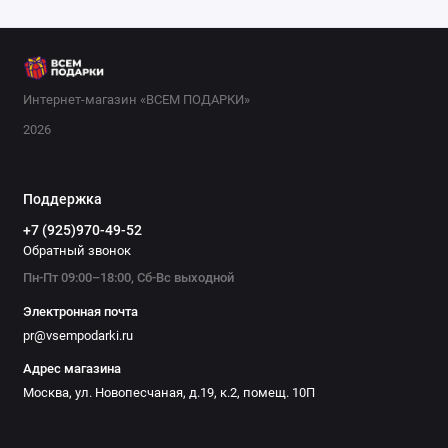
Если хотите удивить, подарите интерактивную книгу с
заданиями или музыкальную книгу с кнопками. Также
отличным вариантом станет серия книг одного автора или
тематический набор (например, про динозавров или
космос). В нашем интернет-магазине вы найдете книги на
Интернет-магазин «ВСЕМ ПОДАРКИ»
любой вкус и бюджет. Сделайте заказ прямо сейчас —
2026
порадуйте ребенка полезным и увлекательным подарком!
Поддержка
+7 (925)970-49-52
Обратный звонок
Пн-Пт 09:00–18:00, Сб-Вс выходной
Электронная почта
pr@vsempodarki.ru
Адрес магазина
Москва, ул. Новопесчаная, д.19, к.2, помещ. 10П