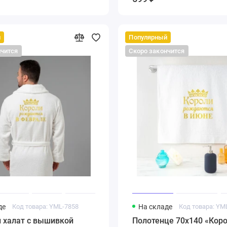
й
Популярный
нчится
Скоро закончится
де
Код товара: YML-7858
На складе
Код товара: YM
 халат с вышивкой
Полотенце 70х140 «Кор