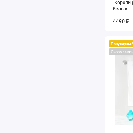
"Короли
белый
4490 ₽
Популярны
Скоро зако