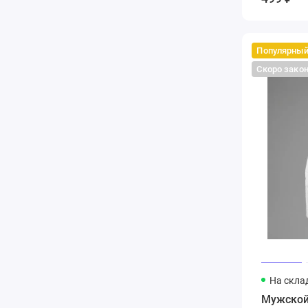
Популярны
Скоро зако
На скла
Мужской