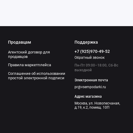
о дома, которые
ентов, если Водолей
ек или минимализм.
овые впечатления. В
ея. Выбирайте с
Продавцам
Поддержка
+7 (925)970-49-52
Агентский договор для
продавцов
Обратный звонок
Правила маркетплейса
Пн-Пт 09:00–18:00, Сб-Вс
выходной
Соглашение об использовании
простой электронной подписи
Электронная почта
pr@vsempodarki.ru
Адрес магазина
Москва, ул. Новопесчаная,
д.19, к.2, помещ. 10П