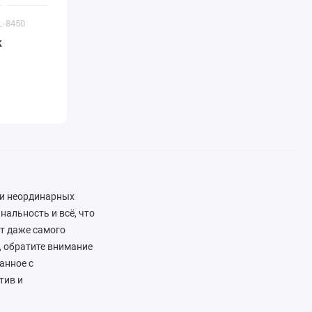
L-8450
к
 и неординарных
нальность и всё, что
ют даже самого
, обратите внимание
анное с
тив и
ражать его уникальный