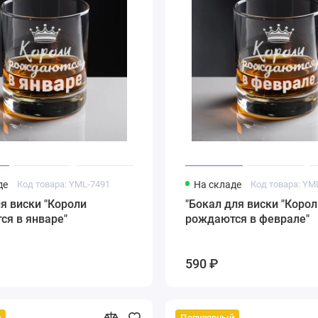
де
Код товара: YML-7491
На складе
Код товара: YM
я виски "Короли
"Бокал для виски "Корол
ся в январе"
рождаются в феврале"
590 ₽
й
Популярный