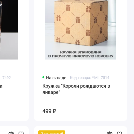
L-7492
На складе
Код товара: YML-7514
и
Кружка "Короли рождаются в
январе"
499 ₽
Популярный