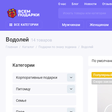
О нас
Блог
Новости
Отзыв
Мужчинам
Женщинам
ВСЕ КАТЕГОРИИ
Водолей
14 товаров
Главная
Каталог
Подарки по знаку зодиака
Водолей
Категории
Популярны
Корпоративные подарки
Скоро зако
Питомцу
Семье
Паре