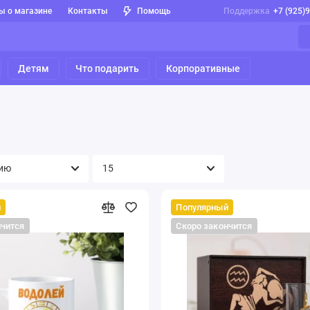
ы о магазине
Контакты
Помощь
Поддержка
+7 (925)
Детям
Что подарить
Корпоративные
й
Популярный
нчится
Скоро закончится