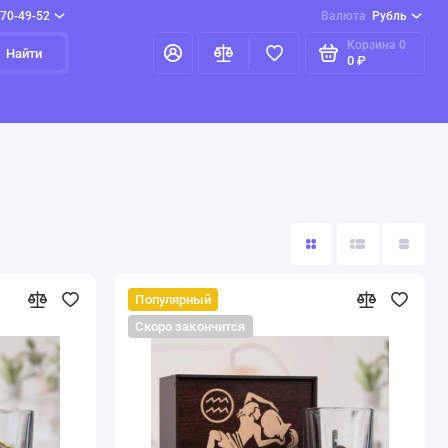
970-49-52
Валюта
Рубль
Корзина
0
Найти
0 ₽
Популярный
Скоро закончится