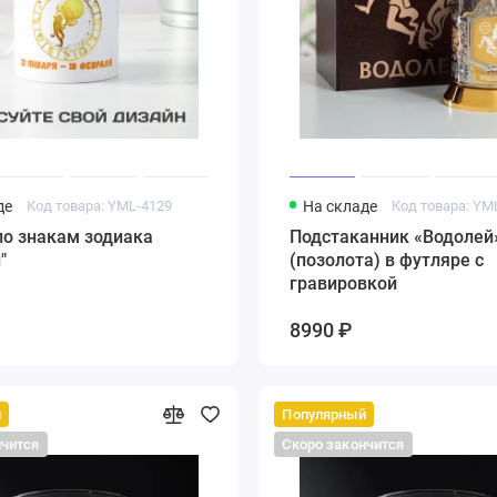
де
Код товара: YML-4129
На складе
Код товара: YM
по знакам зодиака
Подстаканник «Водолей
"
(позолота) в футляре с
гравировкой
8990 ₽
й
Популярный
нчится
Скоро закончится