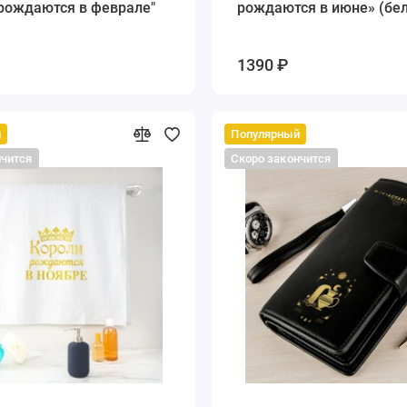
 рождаются в феврале"
рождаются в июне» (бе
1390 ₽
й
Популярный
нчится
Скоро закончится