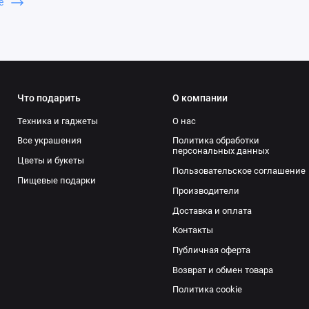
. Отличные варианты: необычные гаджеты и аксессуары для умног
ше
бовь к технологиям; наборы для творчества или научных эксперим
обретательством; оригинальные предметы интерьера в стиле хай-т
т сертификаты на мастер-классы или квесты — Водолеи обожают н
т-магазине вы найдёте множество уникальных подарков для Водол
 сюрприз обязательно запомнится надолго!
Что подарить
О компании
Техника и гаджеты
О нас
Все украшения
Политика обработки
персональных данных
Цветы и букеты
Пользовательское соглашение
Пищевые подарки
Производители
Доставка и оплата
Контакты
Публичная оферта
Возврат и обмен товара
Политика cookie