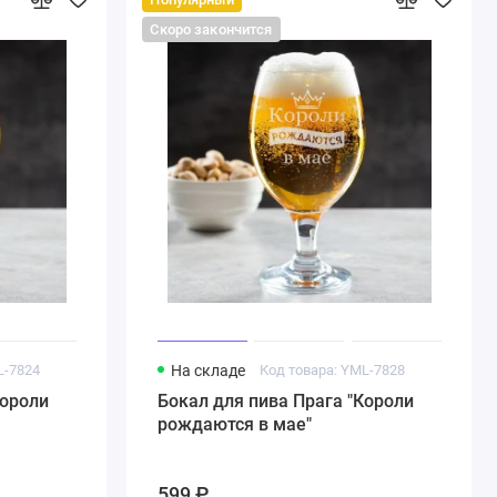
Скоро закончится
L-7824
На складе
Код товара: YML-7828
Короли
Бокал для пива Прага "Короли
рождаются в мае"
599 ₽