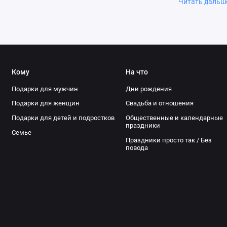
взгляд на мир
Читать даль
подчеркнут лю
увлекается из
Также подойду
нашем интерне
душой — и ваш
Кому
На что
Подарки для мужчин
Дни рождения
Подарки для женщин
Свадьба и отношения
Подарки для детей и подростков
Общественные и календарные
праздники
Семье
Праздники просто так / Без
повода