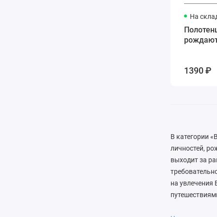
На скла
Полотен
рождаютс
1390 ₽
В категории 
личностей, ро
выходит за ра
требовательно
на увлечения 
путешествиями
индивидуально