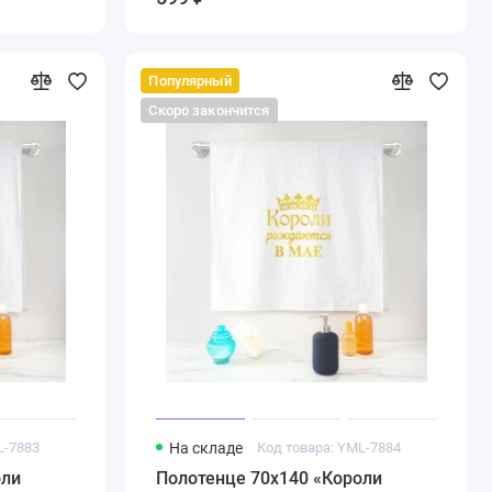
Популярный
Скоро закончится
L-7883
На складе
Код товара: YML-7884
оли
Полотенце 70х140 «Короли