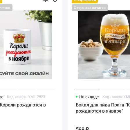
нчится
Скоро закончится
де
Код товара: YML-7523
На складе
Код товара: YM
"Короли рождаются в
Бокал для пива Прага "
рождаются в январе"
599 ₽