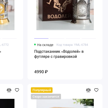
L-6772
На складе
Код товара: YML-6784
»
Подстаканник «Водолей» в
футляре с гравировкой
4990 ₽
Популярный
Скоро закончится