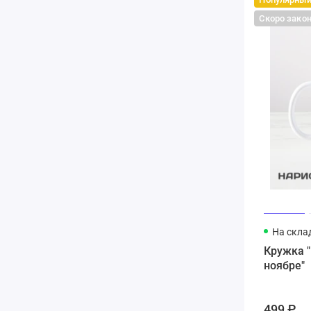
Скоро зако
На скла
Кружка 
ноябре"
499 ₽