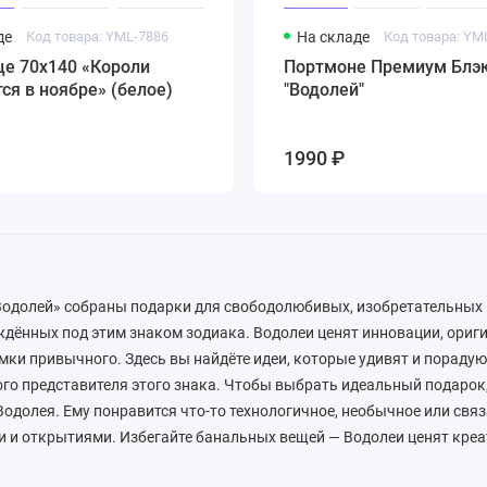
де
Код товара: YML-7886
На складе
Код товара: YM
це 70х140 «Короли
Портмоне Премиум Блэ
я в ноябре» (белое)
"Водолей"
1990 ₽
«Водолей» собраны подарки для свободолюбивых, изобретательных
ждённых под этим знаком зодиака. Водолеи ценят инновации, ориги
мки привычного. Здесь вы найдёте идеи, которые удивят и пораду
го представителя этого знака. Чтобы выбрать идеальный подарок
Водолея. Ему понравится что-то технологичное, необычное или связ
 и открытиями. Избегайте банальных вещей — Водолеи ценят креа
сть. Лучше подарить впечатление или предмет, который будет от