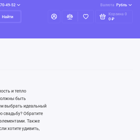
970-49-52
Валюта
Рубль
Корзина
0
Найти
0 ₽
ость и тепло
 должны быть
вам выбрать идеальный
ю свадьбу? Обратите
 элементами. Также
сли хотите удивить,
чтобы подарок отражал