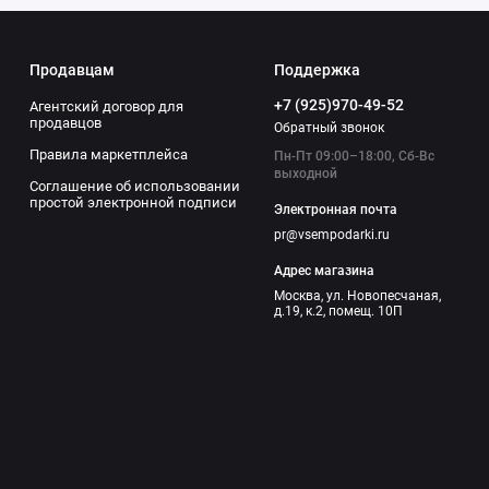
Продавцам
Поддержка
+7 (925)970-49-52
Агентский договор для
продавцов
Обратный звонок
Правила маркетплейса
Пн-Пт 09:00–18:00, Сб-Вс
выходной
Соглашение об использовании
простой электронной подписи
Электронная почта
pr@vsempodarki.ru
Адрес магазина
Москва, ул. Новопесчаная,
д.19, к.2, помещ. 10П