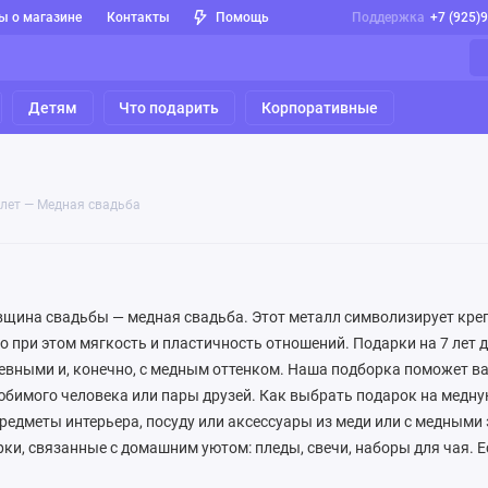
ы о магазине
Контакты
Помощь
Поддержка
+7 (925)
Детям
Что подарить
Корпоративные
 лет — Медная свадьба
щина свадьбы — медная свадьба. Этот металл символизирует креп
но при этом мягкость и пластичность отношений. Подарки на 7 лет
евными и, конечно, с медным оттенком. Наша подборка поможет 
юбимого человека или пары друзей. Как выбрать подарок на медну
редметы интерьера, посуду или аксессуары из меди или с медными
ки, связанные с домашним уютом: пледы, свечи, наборы для чая. Е
бычный опыт — мастер-класс или романтический ужин. Главное — 