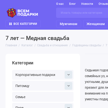
О нас
Блог
Новости
Отзыв
Мужчинам
Женщинам
ВСЕ КАТЕГОРИИ
7 лет — Медная свадьба
Главная
Каталог
Свадьба и отношения
Годовщины свадьбы
7
Категории
Седьмая годов
Корпоративные подарки
семейных уз, 
уютными, душ
Питомцу
презент для л
внимание на п
Семье
уместны подар
подарите нео
Паре