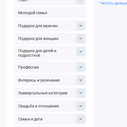
вашу заботу и
Читать даль
набор стопок;
Молодой семье
души — набор 
подойдут парн
Подарки для мужчин
найдёте множ
чтобы каждый 
Подарки для женщин
запомнится на
Подарки для детей и
подростков
Профессии
Интересы и увлечения
Универсальные категории
Свадьба и отношения
Семья и дети