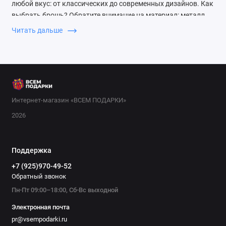
любой вкус: от классических до современных дизайнов. Как
выбрать брошь? Обратите внимание на материал: металл,
эмаль, стразы или натуральные камни. Для повседневного
Читать дальше
образа подойдут лаконичные модели, а для торжества —
яркие и крупные. Если дарите, учитывайте стиль получателя:
минималистам понравятся геометрические формы,
романтикам — цветочные мотивы. Идеи подарков: брошь-
цветок из эмали для нежной натуры; брошь с кристаллами
для любительниц блеска; брошь-бабочка для творческих
Интернет-магазин «ВСЕМ ПОДАРКИ»
личностей. Также популярны броши в виде животных,
2026
фруктов или абстракций. Выбирайте броши в нашем
интернет-магазине — у нас только качественные украшения
по доступным ценам. Сделайте подарок себе или близким
Поддержка
уже сегодня!
+7 (925)970-49-52
Обратный звонок
Пн-Пт 09:00–18:00, Сб-Вс выходной
Электронная почта
pr@vsempodarki.ru