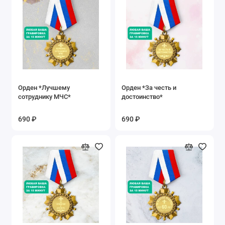
Орден *Лучшему
Орден *За честь и
сотруднику МЧС*
достоинство*
690 ₽
690 ₽