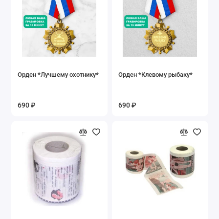
Орден *Лучшему охотнику*
Орден *Клевому рыбаку*
690 ₽
690 ₽