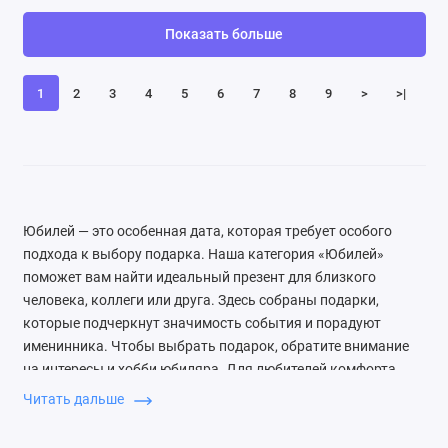
Показать больше
1
2
3
4
5
6
7
8
9
>
>|
Юбилей — это особенная дата, которая требует особого
подхода к выбору подарка. Наша категория «Юбилей»
поможет вам найти идеальный презент для близкого
человека, коллеги или друга. Здесь собраны подарки,
которые подчеркнут значимость события и порадуют
именинника. Чтобы выбрать подарок, обратите внимание
на интересы и хобби юбиляра. Для любителей комфорта
подойдут предметы интерьера или бытовая техника, а для
Читать дальше
ценителей впечатлений — сертификаты на мероприятия или
путешествия. Также важно учитывать возраст и стиль