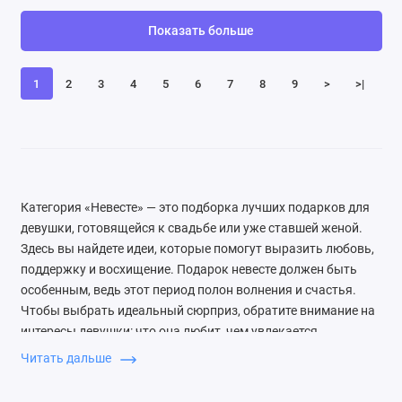
Показать больше
1
2
3
4
5
6
7
8
9
>
>|
Категория «Невесте» — это подборка лучших подарков для
девушки, готовящейся к свадьбе или уже ставшей женой.
Здесь вы найдете идеи, которые помогут выразить любовь,
поддержку и восхищение. Подарок невесте должен быть
особенным, ведь этот период полон волнения и счастья.
Чтобы выбрать идеальный сюрприз, обратите внимание на
интересы девушки: что она любит, чем увлекается.
Универсальным вариантом станут персонализированные
Читать дальше
вещи, например, с гравировкой даты свадьбы или имен.
Также отлично подойдут наборы для релакса, чтобы снять