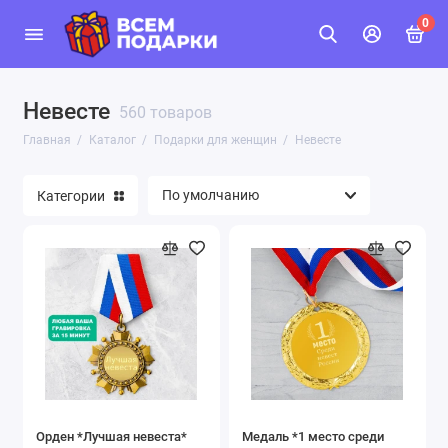
0
Невесте
560 товаров
Главная
Каталог
Подарки для женщин
Невесте
Категории
Орден *Лучшая невеста*
Медаль *1 место среди