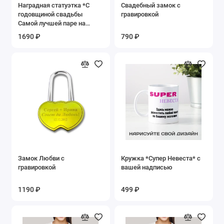
Наградная статуэтка *С
Свадебный замок с
годовщиной свадьбы
гравировкой
Самой лучшей паре на
земле*
1690 ₽
790 ₽
Замок Любви с
Кружка *Супер Невеста* с
гравировкой
вашей надписью
1190 ₽
499 ₽