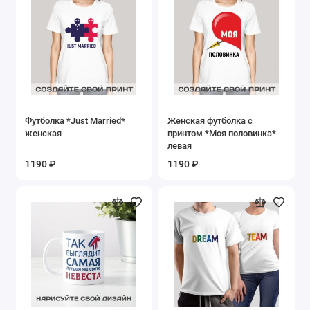
Футболка *Just Married*
Женская футболка с
женская
принтом *Моя половинка*
левая
1190 ₽
1190 ₽