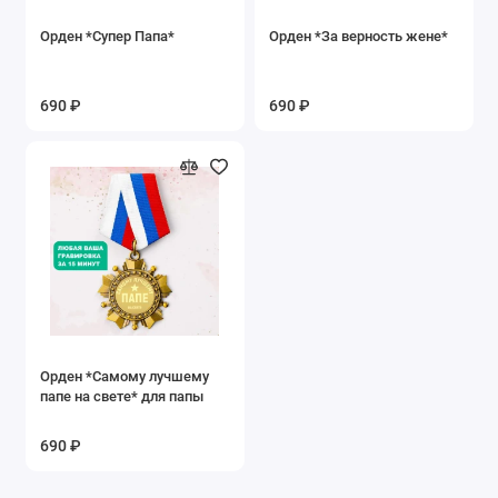
Орден *Супер Папа*
Орден *За верность жене*
690 ₽
690 ₽
Орден *Самому лучшему
папе на свете* для папы
690 ₽