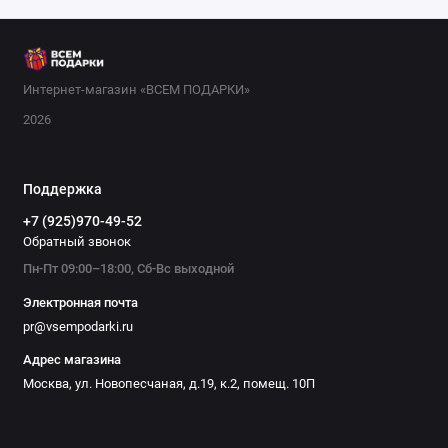
приготовления стейков или элитным алкоголем. В нашем
каталоге представлены такие идеи, как: наборы
инструментов для домашнего мастера, портативные
колонки для любителей музыки, а также
Интернет-магазин «ВСЕМ ПОДАРКИ»
персонализированные кружки и футболки. Каждый подарок
2026
можно дополнить открыткой или упаковкой. Выбирайте
подарок для папы в нашем магазине — мы гарантируем
качество и быструю доставку по Москве и России.
Поддержка
+7 (925)970-49-52
Обратный звонок
Пн-Пт 09:00–18:00, Сб-Вс выходной
Электронная почта
pr@vsempodarki.ru
Адрес магазина
Москва, ул. Новопесчаная, д.19, к.2, помещ. 10П