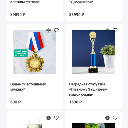
элитном футляре
*Дворянская*
39890 ₽
38990 ₽
Орден *Настоящему
Наградная статуэтка
мужику*
*Главному Защитнику
нашей семьи*
690 ₽
1690 ₽