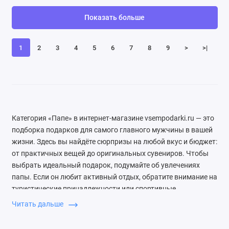
Показать больше
1
2
3
4
5
6
7
8
9
>
>|
Категория «Папе» в интернет-магазине vsempodarki.ru — это
подборка подарков для самого главного мужчины в вашей
жизни. Здесь вы найдёте сюрпризы на любой вкус и бюджет:
от практичных вещей до оригинальных сувениров. Чтобы
выбрать идеальный подарок, подумайте об увлечениях
папы. Если он любит активный отдых, обратите внимание на
туристические принадлежности или спортивные
аксессуары. Для ценителей комфорта подойдут товары для
Читать дальше
дома: массажные кресла или наборы для релаксации. А
если папа — гурман, порадуйте его набором для