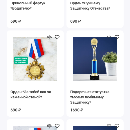
Прикольный фартук
Орден *Лучшему
*Водителю*
Защитнику Отечества*
690 ₽
690 ₽
Орден *За тобой как за
Подарочная статуэтка
каменной стеной*
*Моему любимому
Защитнику*
690 ₽
1690 ₽