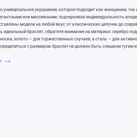
о универсальное украшение, которое подходит как женщинам, так
легантными или массивными, подчеркивая индивидуальность владе
ставлены модели на любой вкус: от классических цепочек до совре
 идеальный браслет, обратите внимание на материал: серебро под
носки, золото — для торжественных случаев, а сталь — для активн
пределиться с размером: браслет не должен быть слишком тугим 
рок, рассмотрите варианты с гравировкой или подвесками — это д
сти. Для романтичного сюрприза подойдут браслеты с сердечками
ше
ля делового человека выберите строгий кожаный браслет или мод
други или сестры отличным вариантом станет тонкий браслет с фи
нет-магазине вы найдете браслеты на любой бюджет и случай. Под
орадуйте себя — выбирайте качественные украшения с доставкой п