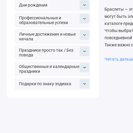
Дни рождения
Браслеты — эт
могут быть э
Профессиональные и
образовательные успехи
каталоге пред
Чтобы выбрать
Личные достижения и новые
повседневной 
начала
Также важно о
Праздники просто так / Без
вы ищете пода
повода
индивидуально
Читать даль
половинок. Д
Общественные и календарные
праздники
стали. Для по
В нашем интер
Подарки по знаку зодиака
близким или п
России.