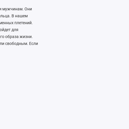
 и мужчинам. Они
льца. В нашем
менных плетений.
ойдет для
ого образа жизни.
или свободным. Если
обавит
 или кулонами в виде
ель из нержавеющей
анитами или жемчугом.
арите радость
о Москве и всей