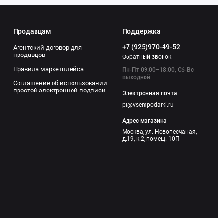
Продавцам
Поддержка
+7 (925)970-49-52
Агентский договор для
продавцов
Обратный звонок
Правила маркетплейса
Пн-Пт 09:00–18:00, Сб-Вс
выходной
Соглашение об использовании
простой электронной подписи
Электронная почта
pr@vsempodarki.ru
Адрес магазина
Москва, ул. Новопесчаная,
д.19, к.2, помещ. 10П