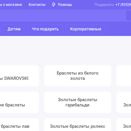
ы о магазине
Контакты
Помощь
Поддержка
+7 (925)
Детям
Что подарить
Корпоративные
Браслеты из белого
ты SWAROVSKI
золота
Золотые браслеты
ие браслеты
гарибальди
Зол
 браслеты лав
Золотые браслеты ролекс
Зол