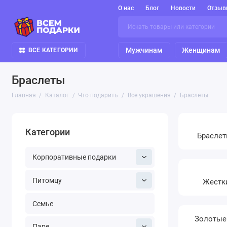
О нас
Блог
Новости
Отзыв
Мужчинам
Женщинам
ВСЕ КАТЕГОРИИ
Браслеты
Главная
Каталог
Что подарить
Все украшения
Браслеты
Категории
Брасле
Корпоративные подарки
Питомцу
Жестк
Семье
Золотые
Паре