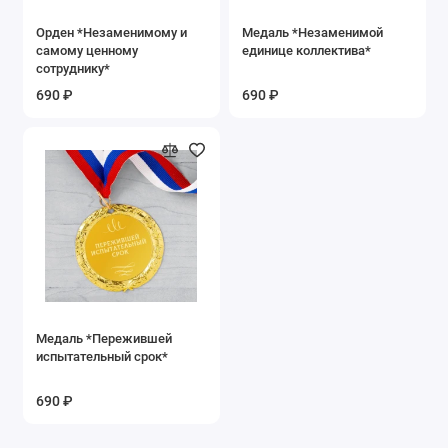
Орден *Незаменимому и
Медаль *Незаменимой
самому ценному
единице коллектива*
сотруднику*
690 ₽
690 ₽
Медаль *Пережившей
испытательный срок*
690 ₽