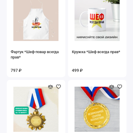
Фартук *Шеф-повар всегда
Кружка *Шеф всегда прав*
прав*
797 ₽
499 ₽