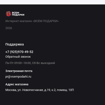
практичность. Отличные идеи: именные кружки или
термокружки с логотипом нефтяной компании, настольные
часы в виде нефтяной вышки, а также кожаные портмоне с
тиснением «Нефтяник». Для дома можно выбрать плед с
Интернет-магазин «ВСЕМ ПОДАРКИ»
принтом карты нефтяных месторождений или набор для
2026
барбекю в мужском стиле. В нашем магазине вы найдёте
подарки на любой бюджет. Выбирайте и заказывайте с
доставкой по Москве и России. Порадуйте нефтяника
Поддержка
качественным и запоминающимся презентом!
+7 (925)970-49-52
Обратный звонок
Пн-Пт 09:00–18:00, Сб-Вс выходной
Электронная почта
pr@vsempodarki.ru
Адрес магазина
Москва, ул. Новопесчаная, д.19, к.2, помещ. 10П