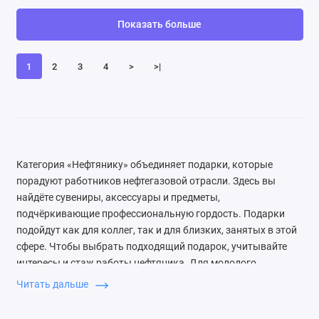
Показать больше
1
2
3
4
>
>|
Категория «Нефтянику» объединяет подарки, которые
порадуют работников нефтегазовой отрасли. Здесь вы
найдёте сувениры, аксессуары и предметы,
подчёркивающие профессиональную гордость. Подарки
подойдут как для коллег, так и для близких, занятых в этой
сфере. Чтобы выбрать подходящий подарок, учитывайте
интересы и стаж работы нефтяника. Для молодого
специалиста подойдут стильные аксессуары с символикой,
Читать дальше
а для опытного — более солидные и функциональные вещи.
Обратите внимание на качество материалов и