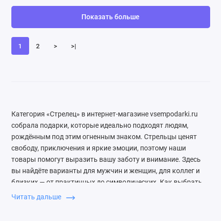
Показать больше
1
2
>
>|
Категория «Стрелец» в интернет-магазине vsempodarki.ru
собрала подарки, которые идеально подходят людям,
рождённым под этим огненным знаком. Стрельцы ценят
свободу, приключения и яркие эмоции, поэтому наши
товары помогут выразить вашу заботу и внимание. Здесь
вы найдёте варианты для мужчин и женщин, для коллег и
близких — от практичных до символических. Как выбрать
подарок Стрельцу? Обратите внимание на его увлечения:
Читать дальше
путешествия, спорт, творчество или саморазвитие.
Стрельцы любят сюрпризы, но не терпят банальности.