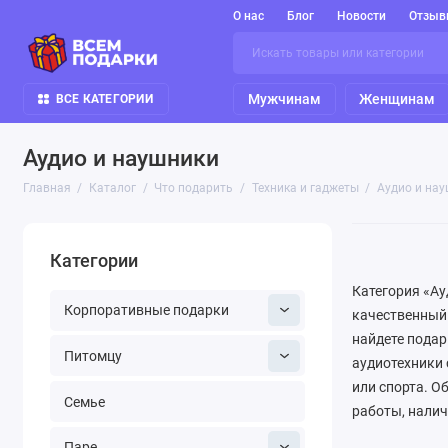
О нас
Блог
Новости
Отзыв
Мужчинам
Женщинам
ВСЕ КАТЕГОРИИ
Аудио и наушники
Главная
Каталог
Что подарить
Техника и гаджеты
Аудио и на
Категории
Категория «Ау
Корпоративные подарки
качественный 
найдете подар
Питомцу
аудиотехники 
или спорта. О
Семье
работы, налич
компактные TW
Паре