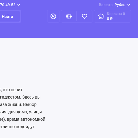
970-49-52
Валюта
Рубль
Корзина
0
Найти
0 ₽
, кто ценит
 гаджетом. Здесь вы
раза жизни. Выбор
ния: для дома, улицы
ые), время автономной
отлично подойдут
вая гарнитура с