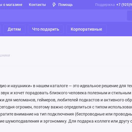
ы о магазине
Контакты
Помощь
Поддержка
+7 (925)
Детям
Что подарить
Корпоративные
ушники
дио и наушники» в нашем каталоге — это идеальное решение для тех
звук и хочет порадовать близкого человека полезным и стильным
ки для меломанов, геймеров, любителей подкастов и активного об
сегодня огромен, поэтому важно определиться с типом использова
братите внимание на тип подключения (беспроводные или проводн
ие шумоподавления и эргономику. Для подарка коллеге или другу 
S-наушники в зарядном кейсе. Для подростка или геймера — игро