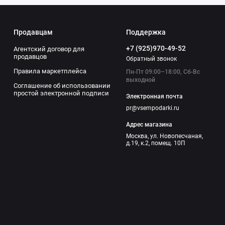
Продавцам
Поддержка
+7 (925)970-49-52
Агентский договор для
продавцов
Обратный звонок
Правила маркетплейса
Пн-Пт 09:00–18:00, Сб-Вс
выходной
Соглашение об использовании
простой электронной подписи
Электронная почта
pr@vsempodarki.ru
Адрес магазина
Москва, ул. Новопесчаная,
д.19, к.2, помещ. 10П