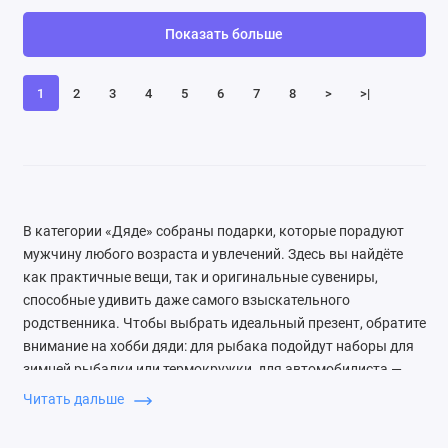
Показать больше
1
2
3
4
5
6
7
8
>
>|
В категории «Дяде» собраны подарки, которые порадуют
мужчину любого возраста и увлечений. Здесь вы найдёте
как практичные вещи, так и оригинальные сувениры,
способные удивить даже самого взыскательного
родственника. Чтобы выбрать идеальный презент, обратите
внимание на хобби дяди: для рыбака подойдут наборы для
зимней рыбалки или термокружки, для автомобилиста —
аксессуары в авто, а для любителя активного отдыха —
Читать дальше
туристические наборы. Если дядя ценит юмор, рассмотрите
забавные кружки с надписями или настольные игры для