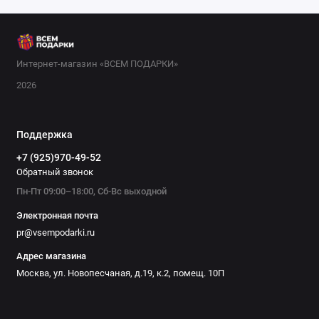
компании. Среди популярных идей — подарочные наборы
для бани, которые включают веники и аромамасла, а также
необычные бутылки для алкоголя в виде инструментов или
животных. Для тех, кто любит готовить, отличным выбором
Интернет-магазин «ВСЕМ ПОДАРКИ»
станут наборы для приготовления стейков или пивные
2026
наборы. В нашем интернет-магазине вы найдёте подарки на
любой бюджет и случай. Сделайте приятный сюрприз
своему дяде — закажите прямо сейчас с быстрой доставкой
Поддержка
по Москве и России.
+7 (925)970-49-52
Обратный звонок
Пн-Пт 09:00–18:00, Сб-Вс выходной
Электронная почта
pr@vsempodarki.ru
Адрес магазина
Москва, ул. Новопесчаная, д.19, к.2, помещ. 10П