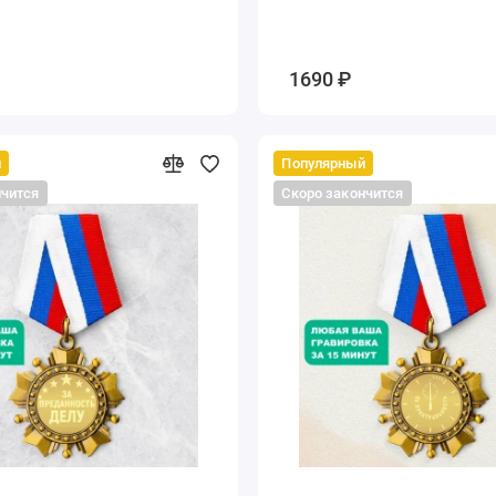
1690 ₽
й
Популярный
нчится
Скоро закончится