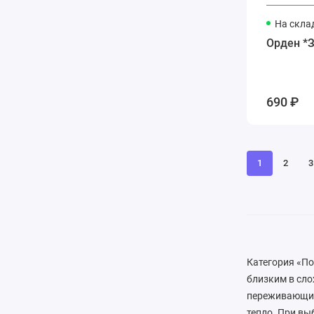
На скла
Орден *З
690 ₽
1
2
3
Категория «По
близким в сло
переживающим 
тепло. При вы