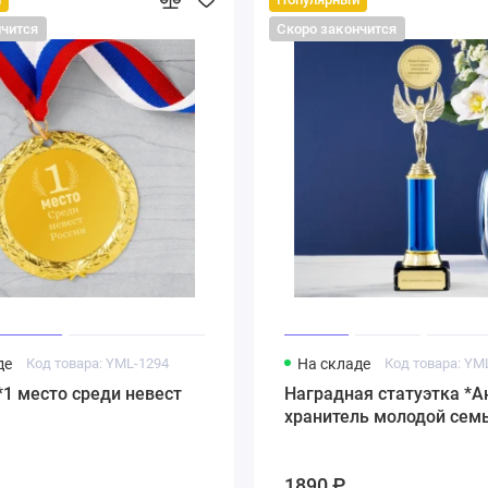
нчится
Скоро закончится
де
Код товара: YML-1294
На складе
Код товара: YM
1 место среди невест
Наградная статуэтка *А
хранитель молодой сем
1890 ₽