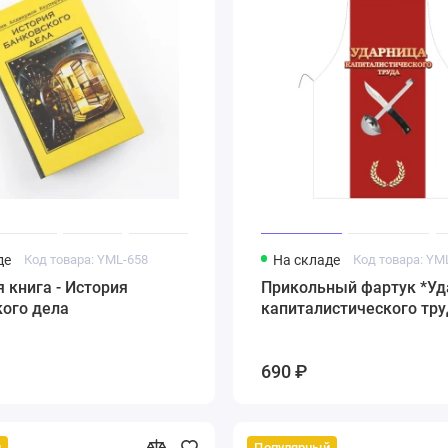
де
Код товара: YML-658
На складе
Код товара: YM
 книга - История
Прикольный фартук *Уд
кого дела
капиталистического тру
690 ₽
й
Популярный