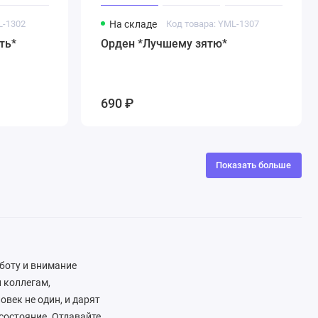
L-1302
На складе
Код товара: YML-1307
ть*
Орден *Лучшему зятю*
690 ₽
Показать больше
аботу и внимание
 коллегам,
овек не один, и дарят
состояние. Отдавайте