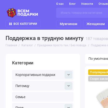
О нас
Блог
Новости
Отзыв
Мужчинам
Женщинам
ВСЕ КАТЕГОРИИ
Поддержка в трудную минуту
187 товаров
Главная
Каталог
Праздники просто так / Без повода
Поддержка 
Категории
Популярны
Корпоративные подарки
Скоро зако
Питомцу
Семье
Паре