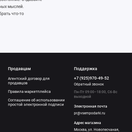
тных мыслей.
рать что-то
равяными чаями и
 с лавандой создадут
сей станут
е вы найдете
ту. Выбирайте с
Продавцам
Поддержка
+7 (925)970-49-52
Агентский договор для
продавцов
Обратный звонок
Правила маркетплейса
Пн-Пт 09:00–18:00, Сб-Вс
выходной
Соглашение об использовании
простой электронной подписи
Электронная почта
pr@vsempodarki.ru
Адрес магазина
Москва, ул. Новопесчаная,