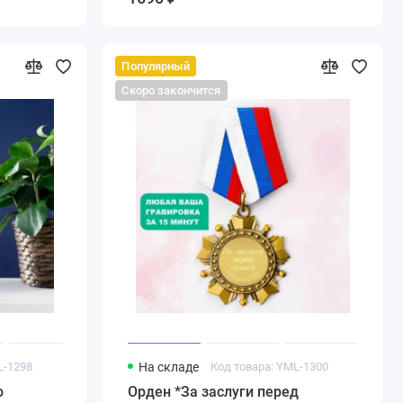
Популярный
Скоро закончится
L-1298
На складе
Код товара: YML-1300
ю
Орден *За заслуги перед