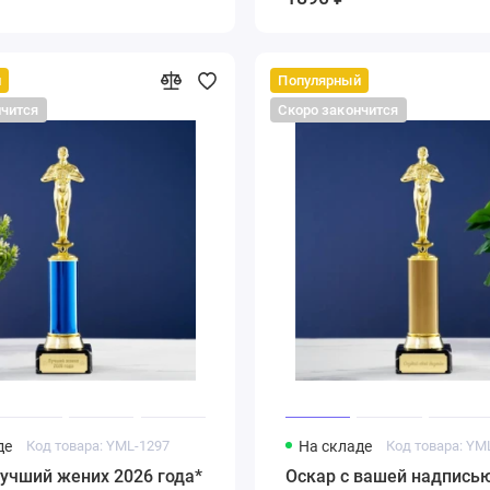
й
Популярный
нчится
Скоро закончится
де
Код товара: YML-1297
На складе
Код товара: YM
учший жених 2026 года*
Оскар с вашей надпись