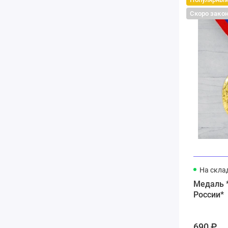
Скоро зако
На скла
Медаль *
России*
690 ₽