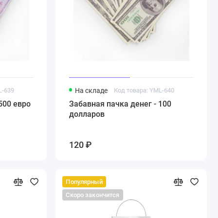
L-639
На складе
Код товара: YML-640
500 евро
Забавная пачка денег - 100
долларов
120 ₽
Популярный
Скоро закончится