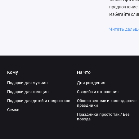
предпочтение 
Избегайте сл
универсальное
медом поможет
Читать даль
атмосферу уют
источником вд
множество так
душой и дарит
Кому
На что
Подарки для мужчин
Дни рождения
Подарки для женщин
Свадьба и отношения
Подарки для детей и подростков
Общественные и календарные
праздники
Семье
Праздники просто так / Без
повода