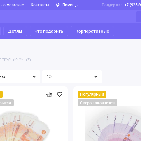
ы о магазине
Контакты
Помощь
Поддержка
+7 (925)
Детям
Что подарить
Корпоративные
в трудную минуту
й
Популярный
нчится
Скоро закончится