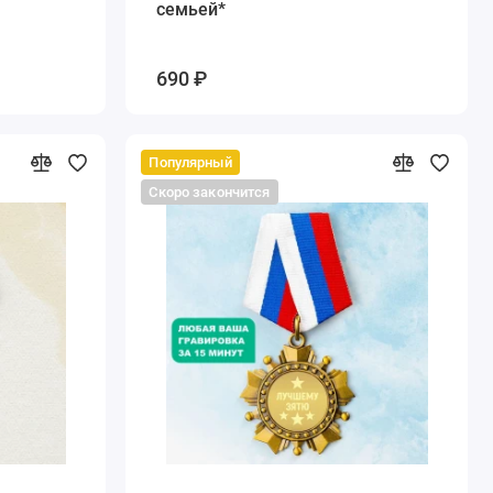
семьей*
690 ₽
Популярный
Скоро закончится