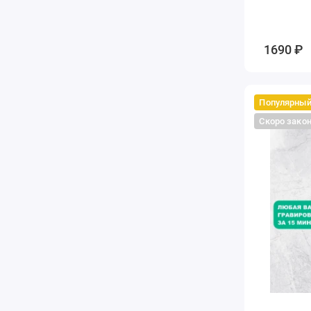
1690 ₽
Популярны
Скоро зако