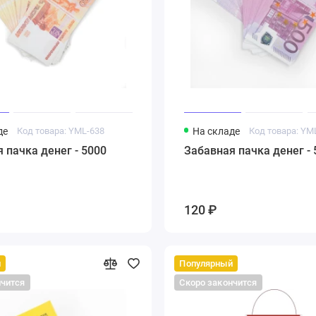
де
Код товара: YML-638
На складе
Код товара: YM
 пачка денег - 5000
Забавная пачка денег - 
120 ₽
й
Популярный
нчится
Скоро закончится