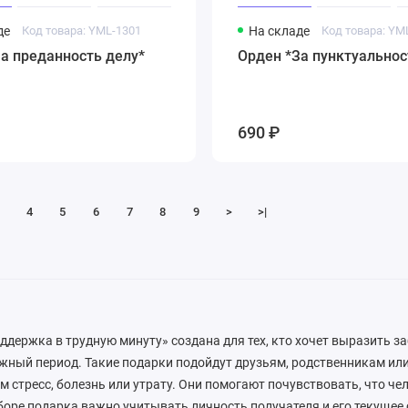
де
Код товара: YML-1301
На складе
Код товара: YM
а преданность делу*
Орден *За пунктуальнос
690 ₽
4
5
6
7
8
9
>
>|
ддержка в трудную минуту» создана для тех, кто хочет выразить з
жный период. Такие подарки подойдут друзьям, родственникам или
стресс, болезнь или утрату. Они помогают почувствовать, что чел
боре подарка важно учитывать личность получателя и его текущее 