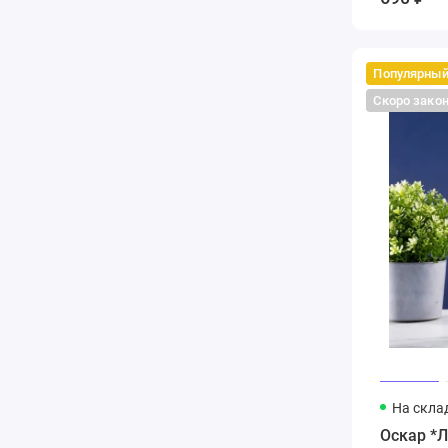
Популярны
Скоро зако
На скла
Оскар *Л