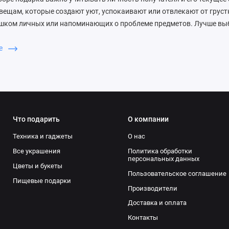
вещам, которые создают уют, успокаивают или отвлекают от грус
ишком личных или напоминающих о проблеме предметов. Лучше выб
, но с душой. Например, набор для чаепития с успокаивающими т
 расслабиться и согреться. Мягкий плед или ароматическая свеча
ше
а и покоя. Книга с мотивирующими цитатами или дневник для запи
охновения и помогут выразить эмоции. В нашем интернет-магазин
их подарков, которые помогут поддержать близких в трудную мину
е тепло!
Что подарить
О компании
Техника и гаджеты
О нас
Все украшения
Политика обработки
персональных данных
Цветы и букеты
Пользовательское соглашение
Пищевые подарки
Производители
Доставка и оплата
Контакты