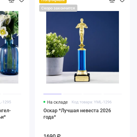
Скоро закончится
L-1295
На складе
Код товара: YML-1296
нгел-
Оскар *Лучшая невеста 2026
ьи*
года*
1690 ₽