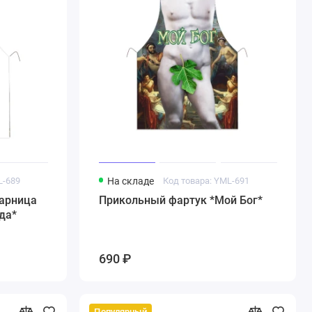
L-689
На складе
Код товара: YML-691
арница
Прикольный фартук *Мой Бог*
да*
690 ₽
Популярный