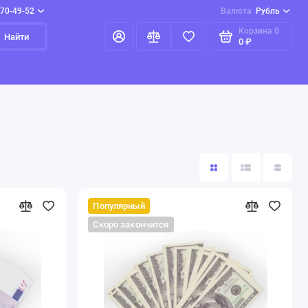
970-49-52
Валюта
Рубль
Корзина
0
Найти
0 ₽
Популярный
Скоро закончится