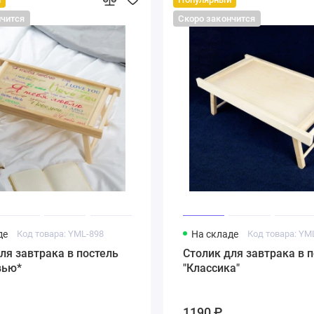
нчится
Скоро закончится
де
Код товара: YML-898
На складе
Код товара: YM
ля завтрака в постель
Столик для завтрака в 
вью*
"Классика"
1190 ₽