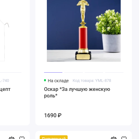
L-740
На складе
Код товара: YML-878
цепт
Оскар *За лучшую женскую
роль*
1690 ₽
Популярный