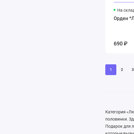
На скла
Орден *Л
690 ₽
1
2
3
Категория «Л
половинки. Зд
Подарок для 
которые вызыв