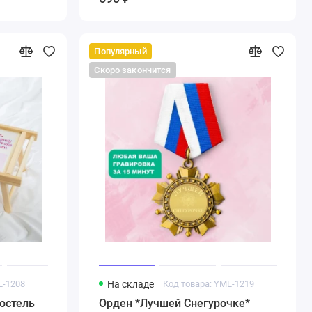
Популярный
Скоро закончится
L-1208
На складе
Код товара: YML-1219
постель
Орден *Лучшей Снегурочке*