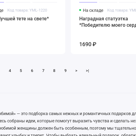
де
Код товара: YML-1220
На складе
Код товара: YM
учшей тете на свете*
Наградная статуэтка
*Победителю моего сер
1690 ₽
4
5
6
7
8
9
>
>|
юбимой» — это подборка самых нежных и романтичных подарков д
есь собраны идеи, которые помогут выразить чувства и сделать 
любимой женщины должен быть особенным, поэтому мы тщательно
ают улыбку и трепет. Чтобы выбрать идеальный подарок, обратит