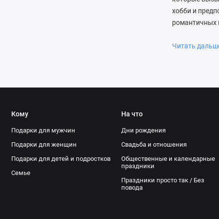
хобби и предп
романтичных 
Важно, чтобы 
для спа-проце
Читать даль
вторых, ориг
снимками. В-т
Выбирайте под
товары. Сдела
Кому
На что
Подарки для мужчин
Дни рождения
Подарки для женщин
Свадьба и отношения
Подарки для детей и подростков
Общественные и календарные
праздники
Семье
Праздники просто так / Без
повода