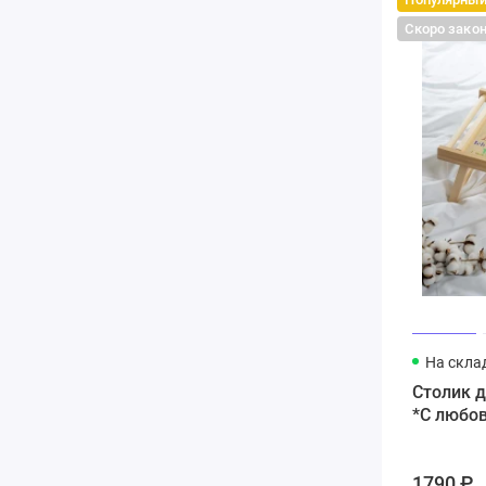
Скоро зако
На скла
Столик д
*С любо
1790 ₽