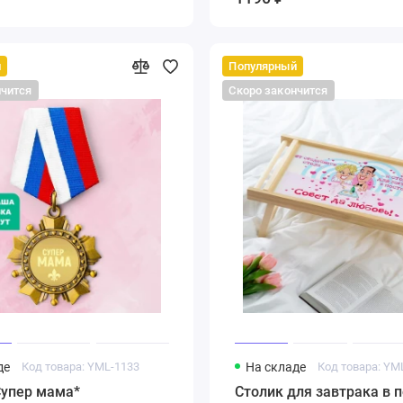
й
Популярный
нчится
Скоро закончится
де
Код товара: YML-1133
На складе
Код товара: YM
Супер мама*
Столик для завтрака в 