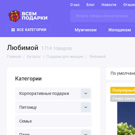
О нас
Блог
Новости
Отзыв
Мужчинам
Женщинам
ВСЕ КАТЕГОРИИ
Любимой
1714 товаров
Главная
Каталог
Подарки для женщин
Любимой
Категории
Популярны
Корпоративные подарки
Скоро зако
Питомцу
Семье
Паре