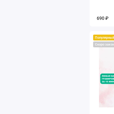
690 ₽
Популярны
Скоро зако