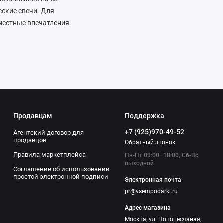
еские свечи. Для
местные впечатления.
ей: во-первых, наборы
ие и забота. Во-
 с совместными
тов из сухофруктов.
ественные и душевные
Продавцам
Поддержка
+7 (925)970-49-52
Агентский договор для
продавцов
Обратный звонок
Правила маркетплейса
Пн-Пт 09:00–18:00, Сб-Вс
выходной
Соглашение об использовании
простой электронной подписи
Электронная почта
pr@vsempodarki.ru
Адрес магазина
Москва, ул. Новопесчаная,