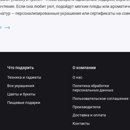
очтения. Если она любит уют, подойдут мягкие пледы или ароматич
натур — персонализированные украшения или сертификаты на сов
подарок был от души и подчеркивал вашу заботу. Вот несколько ид
дур или косметика с натуральными компонентами — это расслаблен
ше
инальные аксессуары, такие как именные браслеты или фоторамки
ретьих, сладкие подарки в виде красивых коробок конфет или буке
арок для любимой в нашем интернет-магазине — у нас только кач
йте ее счастливой уже сегодня!
Что подарить
О компании
Техника и гаджеты
О нас
Все украшения
Политика обработки
персональных данных
Цветы и букеты
Пользовательское соглашение
Пищевые подарки
Производители
Доставка и оплата
Контакты