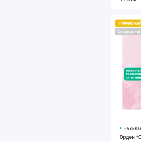
Популярны
Скоро зако
На скла
Орден *