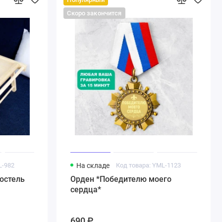
Скоро закончится
L-982
На складе
Код товара: YML-1123
постель
Орден *Победителю моего
сердца*
690 ₽