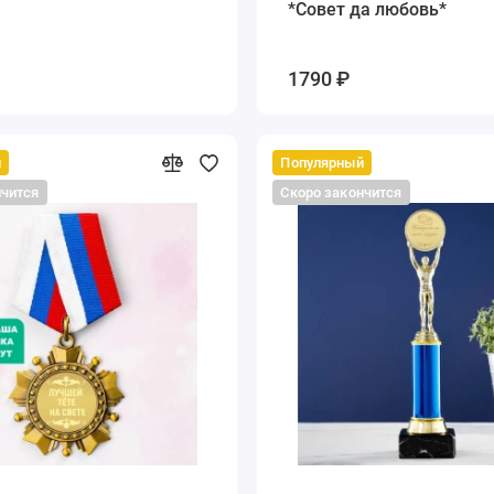
*Совет да любовь*
1790 ₽
й
Популярный
нчится
Скоро закончится