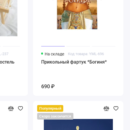
L-237
На складе
Код товара: YML-696
постель
Прикольный фартук *Богиня*
690 ₽
Популярный
Скоро закончится