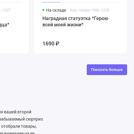
L-1227
На складе
Код товара: YML-1228
Наградная статуэтка *Герою
дца*
всей моей жизни*
1690 ₽
Показать больше
ля вашей второй
незабываемый сюрприз.
 отобрали товары,
е внимание на ее