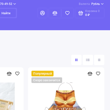
970-49-52
Валюта
Рубль
Корзина
0
Найти
0 ₽
Популярный
Скоро закончится