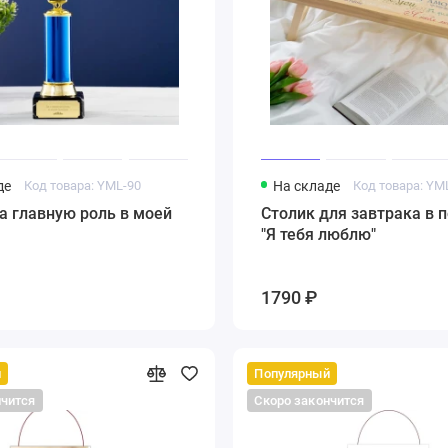
де
Код товара: YML-90
На складе
Код товара: YM
а главную роль в моей
Столик для завтрака в 
"Я тебя люблю"
1790 ₽
й
Популярный
нчится
Скоро закончится