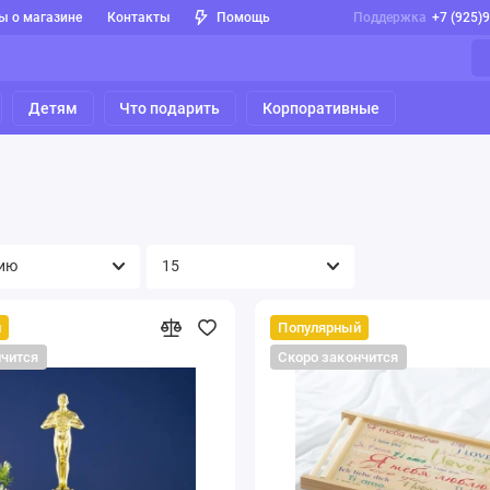
ы о магазине
Контакты
Помощь
Поддержка
+7 (925)
Детям
Что подарить
Корпоративные
й
Популярный
нчится
Скоро закончится