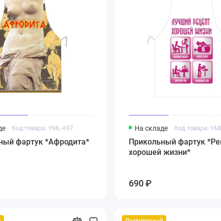
де
Код товара: YML-697
На складе
Код товара: YM
ный фартук *Афродита*
Прикольный фартук *Ре
хорошей жизни*
690 ₽
й
Популярный