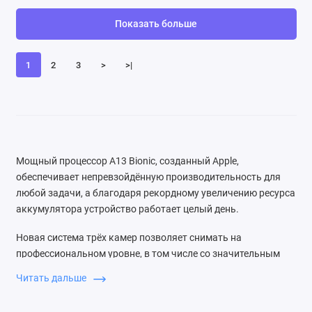
Показать больше
1
2
3
>
>|
Мощный процессор A13 Bionic, созданный Apple,
обеспечивает непревзойдённую производительность для
любой задачи, а благодаря рекордному увеличению ресурса
аккумулятора устройство работает целый день.
Новая система трёх камер позволяет снимать на
профессиональном уровне, в том числе со значительным
улучшением качества в условиях слабого освещения.
Читать дальше
Камера также обеспечивает видео высочайшего качества и
отлично подходит для съёмки движения.