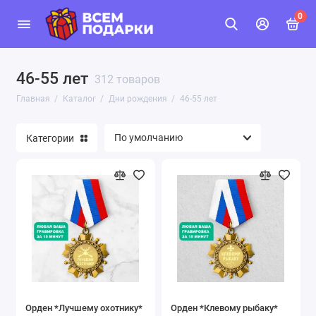
0
46-55 лет
312 товаров
Главная
Каталог
Дни рождения
46-55 лет
Категории
Орден *Лучшему охотнику*
Орден *Клевому рыбаку*