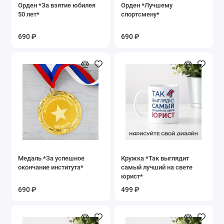
Орден *За взятие юбилея
Орден *Лучшему
50 лет*
спортсмену*
690 ₽
690 ₽
Медаль *За успешное
Кружка *Так выглядит
окончание института*
самый лучший на свете
юрист*
690 ₽
499 ₽