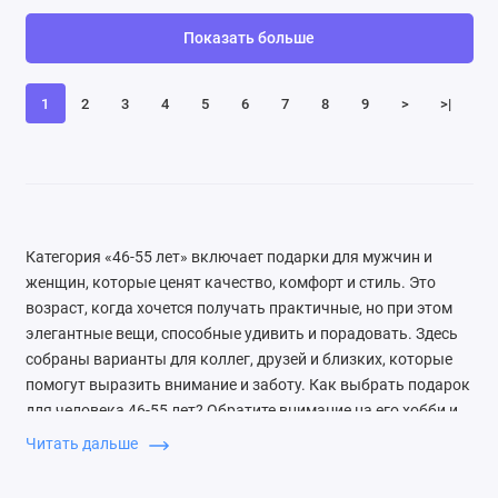
Показать больше
1
2
3
4
5
6
7
8
9
>
>|
Категория «46-55 лет» включает подарки для мужчин и
женщин, которые ценят качество, комфорт и стиль. Это
возраст, когда хочется получать практичные, но при этом
элегантные вещи, способные удивить и порадовать. Здесь
собраны варианты для коллег, друзей и близких, которые
помогут выразить внимание и заботу. Как выбрать подарок
для человека 46-55 лет? Обратите внимание на его хобби и
образ жизни. Для активных людей подойдут товары для
Читать дальше
отдыха на природе или спорта, для домоседов — уютные
аксессуары для дома. Учитывайте, что в этом возрасте