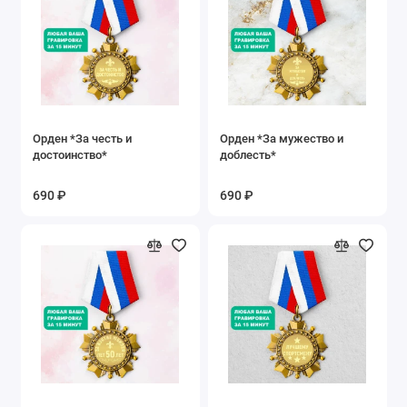
Орден *За честь и
Орден *За мужество и
достоинство*
доблесть*
690 ₽
690 ₽