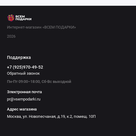
лепки, рукоделия). В нашем интернет-магазине вы найдёте
качественные и безопасные товары, которые сделают день
рождения незабываемым. Выбирайте и дарите радость!
Интернет-магазин «ВСЕМ ПОДАРКИ»
2026
Поддержка
+7 (925)970-49-52
Обратный звонок
Пн-Пт 09:00–18:00, Сб-Вс выходной
Электронная почта
pr@vsempodarki.ru
Адрес магазина
Москва, ул. Новопесчаная, д.19, к.2, помещ. 10П