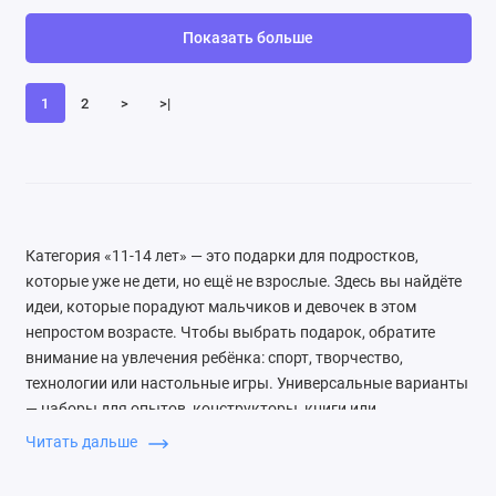
Показать больше
1
2
>
>|
Категория «11-14 лет» — это подарки для подростков,
которые уже не дети, но ещё не взрослые. Здесь вы найдёте
идеи, которые порадуют мальчиков и девочек в этом
непростом возрасте. Чтобы выбрать подарок, обратите
внимание на увлечения ребёнка: спорт, творчество,
технологии или настольные игры. Универсальные варианты
— наборы для опытов, конструкторы, книги или
сертификаты. Из конкретных идей: электронные гаджеты
Читать дальше
(наушники, портативные колонки), спортивные аксессуары
(скейтборды, ролики), творческие наборы (для рисования,