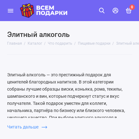
0
Элитный алкоголь
Главная
Каталог
Что подарить
Пищевые подарки
Элитный алк
Элитный алкоголь — это престижный подарок для
ценителей благородных напитков. В этой категории
собраны лучшие образцы виски, коньяка, рома, текилы,
шампанского и вин, которые подчеркнут статус и вкус
получателя. Такой подарок уместен для коллеги,
начальника, партнёра по бизнесу или близкого человека,
ценящего качество. При выборе элитного алкоголя в
подарок обращайте внимание на предпочтения человека:
Читать дальше
любит ли он выдержанный виски, мягкий коньяк или