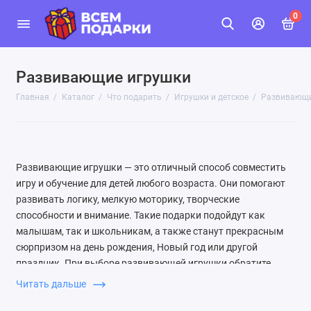
0
Развивающие игрушки
Главная
Каталог
Что подарить
Игрушки и детское
Развивающи
Развивающие игрушки — это отличный способ совместить
игру и обучение для детей любого возраста. Они помогают
развивать логику, мелкую моторику, творческие
способности и внимание. Такие подарки подойдут как
малышам, так и школьникам, а также станут прекрасным
сюрпризом на день рождения, Новый год или другой
праздник. При выборе развивающей игрушки обратите
внимание на возрастные рекомендации производителя —
Читать дальше
это гарантирует, что ребёнок справится с задачей и не