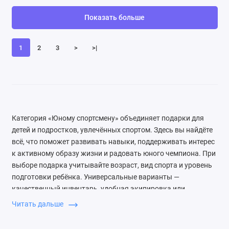
Показать больше
1
2
3
>
>|
Категория «Юному спортсмену» объединяет подарки для
детей и подростков, увлечённых спортом. Здесь вы найдёте
всё, что поможет развивать навыки, поддерживать интерес
к активному образу жизни и радовать юного чемпиона. При
выборе подарка учитывайте возраст, вид спорта и уровень
подготовки ребёнка. Универсальные варианты —
качественный инвентарь, удобная экипировка или
стильные аксессуары. Обратите внимание на наборы для
Читать дальше
тренировок, которые включают несколько предметов сразу.
Для начинающих подойдут простые модели, для опытных —