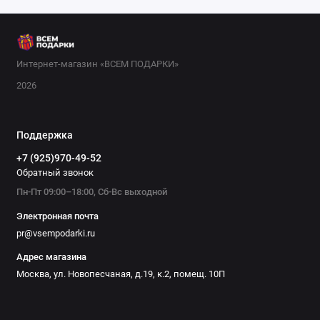
профессиональное снаряжение. Например, футбольный мяч
с ярким дизайном, гимнастический коврик для домашних
занятий или набор для плавания с очками и шапочкой.
Также популярны спортивные бутылки, рюкзаки и фитнес-
Интернет-магазин «ВСЕМ ПОДАРКИ»
браслеты. В нашем интернет-магазине представлены только
2026
сертифицированные товары от проверенных брендов.
Сделайте заказ прямо сейчас — мы доставим подарок в
удобное время и место.
Поддержка
+7 (925)970-49-52
Обратный звонок
Пн-Пт 09:00–18:00, Сб-Вс выходной
Электронная почта
pr@vsempodarki.ru
Адрес магазина
Москва, ул. Новопесчаная, д.19, к.2, помещ. 10П