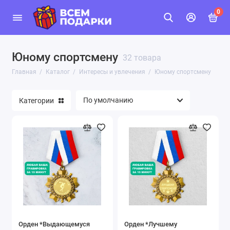
0
Юному спортсмену
32 товара
Главная
Каталог
Интересы и увлечения
Юному спортсмену
Категории
Орден *Выдающемуся
Орден *Лучшему