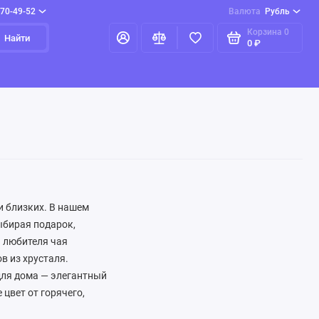
970-49-52
Валюта
Рубль
Корзина
0
Найти
0 ₽
и близких. В нашем
ыбирая подарок,
я любителя чая
в из хрусталя.
для дома — элегантный
цвет от горячего,
дёте подарки на любой