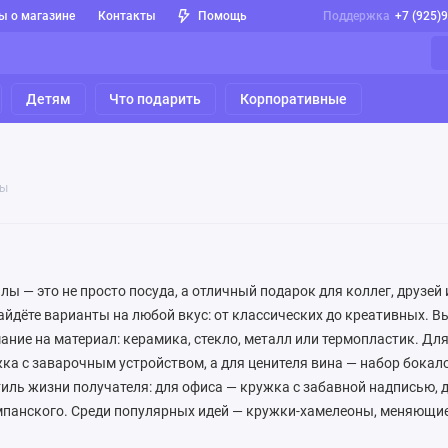
ы о магазине
Контакты
Помощь
Поддержка
+7 (925)
Детям
Что подарить
Корпоративные
лы
лы — это не просто посуда, а отличный подарок для коллег, друзей 
айдёте варианты на любой вкус: от классических до креативных. В
ание на материал: керамика, стекло, металл или термопластик. Дл
ка с заварочным устройством, а для ценителя вина — набор бокало
иль жизни получателя: для офиса — кружка с забавной надписью, 
панского. Среди популярных идей — кружки-хамелеоны, меняющие 
ировкой и наборы для пикника. В нашем интернет-магазине вы най