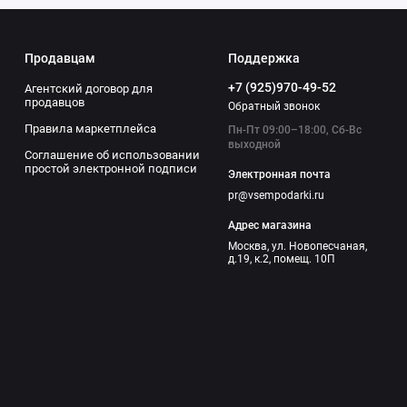
Продавцам
Поддержка
+7 (925)970-49-52
Агентский договор для
продавцов
Обратный звонок
Правила маркетплейса
Пн-Пт 09:00–18:00, Сб-Вс
выходной
Соглашение об использовании
простой электронной подписи
Электронная почта
pr@vsempodarki.ru
Адрес магазина
Москва, ул. Новопесчаная,
д.19, к.2, помещ. 10П