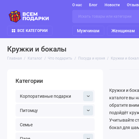
О нас
Блог
Новости
Отзыв
Мужчинам
Женщинам
ВСЕ КАТЕГОРИИ
Кружки и бокалы
Главная
Каталог
Что подарить
Посуда и кухня
Кружки и бока
Категории
Кружки и бока
Корпоративные подарки
каталоге вы н
обратите вним
Питомцу
подойдёт круж
Учитывайте ст
Семье
бокал для шам
бокалы с грав
Паре