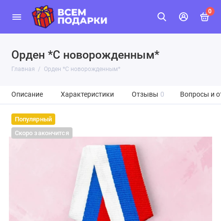
0
Орден *С новорожденным*
Главная
Орден *С новорожденным*
Описание
Характеристики
Отзывы
0
Вопросы и о
Популярный
Скоро закончится