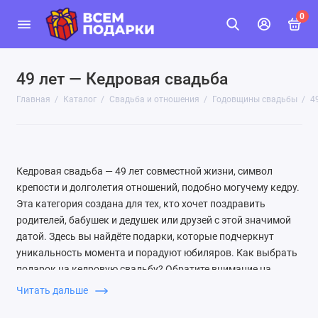
0
49 лет — Кедровая свадьба
Главная
Каталог
Свадьба и отношения
Годовщины свадьбы
4
Кедровая свадьба — 49 лет совместной жизни, символ
крепости и долголетия отношений, подобно могучему кедру.
Эта категория создана для тех, кто хочет поздравить
родителей, бабушек и дедушек или друзей с этой значимой
датой. Здесь вы найдёте подарки, которые подчеркнут
уникальность момента и порадуют юбиляров. Как выбрать
подарок на кедровую свадьбу? Обратите внимание на
изделия из натурального дерева, особенно кедра — они
Читать дальше
символизируют прочность и тепло семейного очага. Также