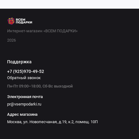
или курага, для любителей классики — грецкие орехи и
миндаль. Отличная идея — подарочный набор с
несколькими видами орехов и сухофруктов в красивой
упаковке. Также можно выбрать ассорти с добавлением
цукатов или сушеных ягод. Такой подарок универсален: его
Интернет-магазин «ВСЕМ ПОДАРКИ»
можно подарить коллеге, другу или родственнику. В нашем
2026
интернет-магазине представлены только свежие и
качественные продукты, упакованные в стильные коробки.
Выбирайте подарок, который будет не только вкусным, но и
Поддержка
полезным!
+7 (925)970-49-52
Обратный звонок
Пн-Пт 09:00–18:00, Сб-Вс выходной
Электронная почта
pr@vsempodarki.ru
Адрес магазина
Москва, ул. Новопесчаная, д.19, к.2, помещ. 10П