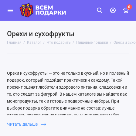
0
Орехи и сухофрукты
Главная
Каталог
Что подарить
Пищевые подарки
Орехи и сух
Орехи и сухофрукты — это не только вкусный, но и полезный
подарок, который подойдет практически каждому. Такой
презент оценят любители здорового питания, сладкоежки и
те, кто следит за фигурой. В нашем каталоге вы найдете как
монопродукты, так и готовые подарочные наборы. При
выборе подарка обратите внимание на состав: лучше
отдавать предпочтение натуральным ингредиентам без
добавления сахара и консервантов. Учитывайте вкусы
Читать дальше
получателя: для сладкоежек подойдут финики в шоколаде