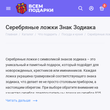
0
Серебряные ложки Знак Зодиака
Главная
Каталог
Что подарить
Посуда и кухня
Серебряные лож
Серебряные ложки с символикой знаков зодиака – это
уникальный и памятный подарок, который подойдет для
новорожденных, крестников или именинников. Каждая
ложка украшена гравировкой соответствующего знака
зодиака, что делает ее не просто столовым прибором, а
настоящим оберегом. При выборе обратите внимание на
качество серебра: предпочтительны ложки из серебра 925
пробы с родиевым покрытием, которое защищает от
Читать дальше
потемнения. Также важно, чтобы ложка была удобной и