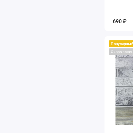
690 ₽
Популярны
Скоро зако