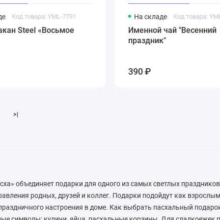
де
Код товара: YML-7791
На складе
Код товара: YM
кан Steel «Восьмое
Именной чай "Весенний
праздник"
390 ₽
>|
сха» объединяет подарки для одного из самых светлых праздников
равления родных, друзей и коллег. Подарки подойдут как взрослым,
праздничного настроения в доме. Как выбрать пасхальный подаро
ые символы: куличи, яйца, пасхальные корзины. Для сладкоежек 