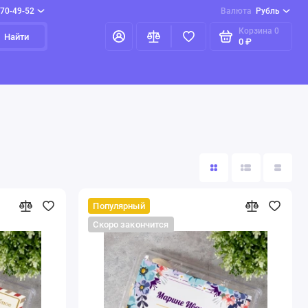
970-49-52
Валюта
Рубль
Корзина
0
Найти
0 ₽
Популярный
Скоро закончится