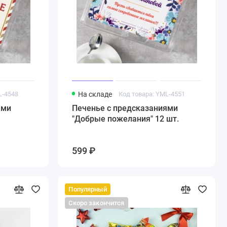
L-4548
На складе
Код товара: YML-4551
ями
Печенье с предсказаниями
"Добрые пожелания" 12 шт.
599 ₽
Популярный
Скоро закончится