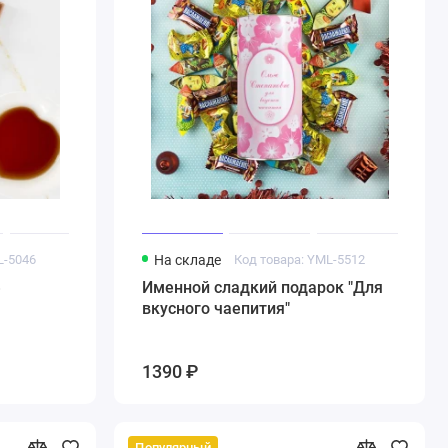
L-5046
На складе
Код товара: YML-5512
»
Именной сладкий подарок "Для
вкусного чаепития"
1390 ₽
Популярный