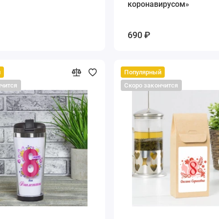
коронавирусом»
690 ₽
й
Популярный
нчится
Скоро закончится