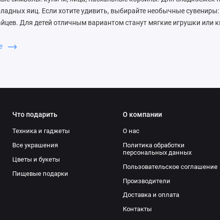
ладных яиц. Если хотите удивить, выбирайте необычные сувениры:
айцев. Для детей отличным вариантом станут мягкие игрушки или 
йте вкусы получателя: для любителей рукоделия — наборы для росп
а — текстиль с пасхальным принтом. Конкретные идеи подарков: 1
ше
очной упаковке — классика, которая всегда радует. 2) Декоративн
красивый и практичный подарок. 3) Сувенирные наборы: деревянн
керамические статуэтки. В нашем интернет-магазине вы найдёте б
одарков на любой вкус и бюджет. Сделайте праздник незабываемы
Что подарить
О компании
Техника и гаджеты
О нас
Все украшения
Политика обработки
персональных данных
Цветы и букеты
Пользовательское соглашение
Пищевые подарки
Производители
Доставка и оплата
Контакты