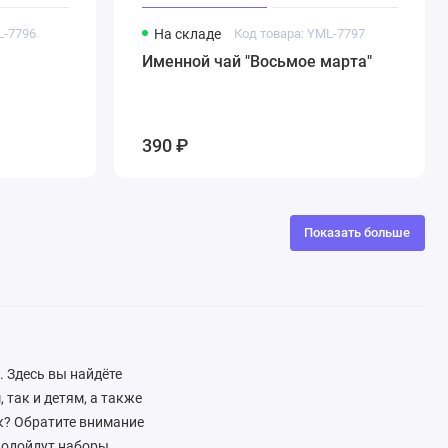
L-7796
На складе
Код товара: YML-7797
Именной чай "Восьмое марта"
390 ₽
Показать больше
. Здесь вы найдёте
 так и детям, а также
к? Обратите внимание
подойдут наборы