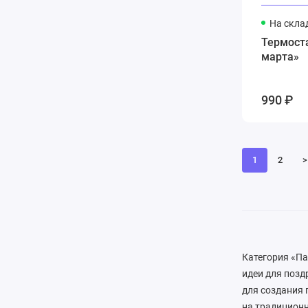
На скла
Термоста
марта»
990 ₽
1
2
>
Категория «Па
идеи для позд
для создания 
на традиционн