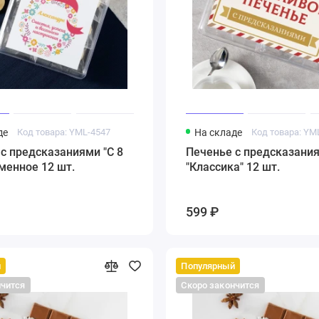
де
Код товара: YML-4547
На складе
Код товара: YM
с предсказаниями "С 8
Печенье с предсказани
менное 12 шт.
"Классика" 12 шт.
599 ₽
й
Популярный
нчится
Скоро закончится