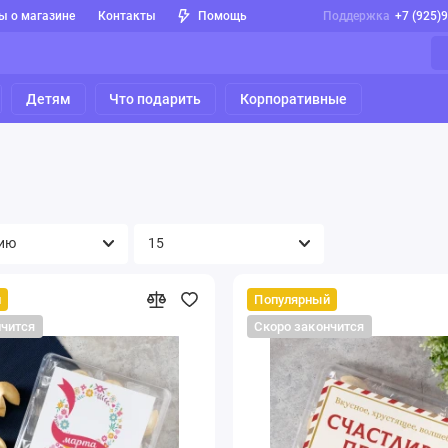
ы о магазине
Контакты
Помощь
Поддержка
+7 (925)
Детям
Что подарить
Корпоративные
й
Популярный
нчится
Скоро закончится