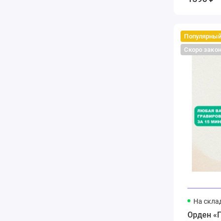
Популярны
Скоро зако
На скла
Орден «