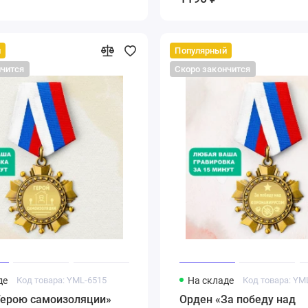
й
Популярный
нчится
Скоро закончится
де
Код товара: YML-6515
На складе
Код товара: YM
Герою самоизоляции»
Орден «За победу над