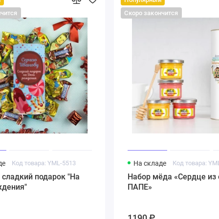
нчится
Скоро закончится
де
Код товара: YML-5513
На складе
Код товара: YM
 сладкий подарок "На
Набор мёда «Сердце из 
ждения"
ПАПЕ»
1190 ₽