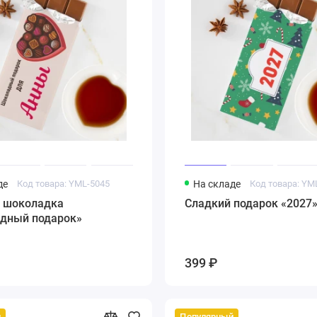
де
Код товара: YML-5045
На складе
Код товара: YM
 шоколадка
Сладкий подарок «2027
дный подарок»
399 ₽
й
Популярный