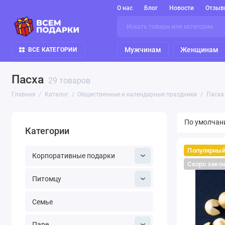
О нас
Блог
Новости
Отзыв
Мужчинам
Женщинам
ВСЕ КАТЕГОРИИ
Пасха
29 товаров
Главная
Каталог
Общественные и календарные праздники
Пасха
Категории
Популярны
Корпоративные подарки
Скоро зако
Питомцу
Семье
Паре