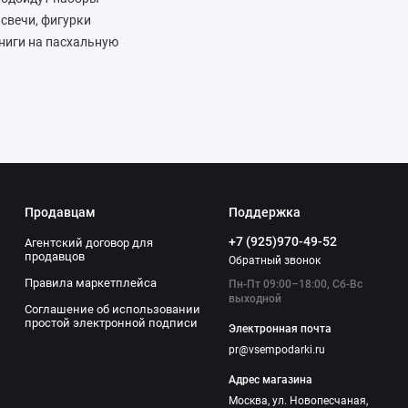
 свечи, фигурки
книги на пасхальную
иси яиц, для
) Пасхальные куличи и
ые корзины с яйцами и
ые яйца, расписанные
ольшой выбор
м — заказывайте
Продавцам
Поддержка
+7 (925)970-49-52
Агентский договор для
продавцов
Обратный звонок
Правила маркетплейса
Пн-Пт 09:00–18:00, Сб-Вс
выходной
Соглашение об использовании
простой электронной подписи
Электронная почта
pr@vsempodarki.ru
Адрес магазина
Москва, ул. Новопесчаная,