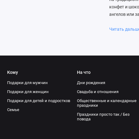
конфет и шоко
ангелов или з
тему. Учитыва
ценителей уют
Читать даль
кексы в подар
сладостями — 
вручную, или 
пасхальных п
прямо сейчас!
Кому
На что
Подарки для мужчин
Дни рождения
Подарки для женщин
Свадьба и отношения
Подарки для детей и подростков
Общественные и календарные
праздники
Семье
Праздники просто так / Без
повода