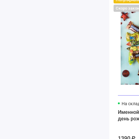
Скоро зако
На скла
Именной
день ро
1390 ₽