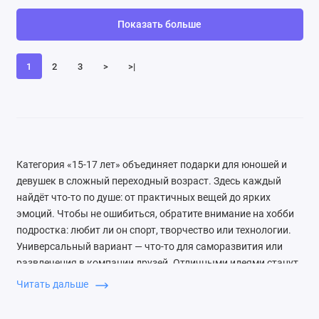
Показать больше
1
2
3
>
>|
Категория «15-17 лет» объединяет подарки для юношей и
девушек в сложный переходный возраст. Здесь каждый
найдёт что-то по душе: от практичных вещей до ярких
эмоций. Чтобы не ошибиться, обратите внимание на хобби
подростка: любит ли он спорт, творчество или технологии.
Универсальный вариант — что-то для саморазвития или
развлечения в компании друзей. Отличными идеями станут
беспроводные наушники или портативная колонка для
Читать дальше
любителей музыки, а также наборы для опытов или 3D-
ручки для творческих натур. Для активного отдыха