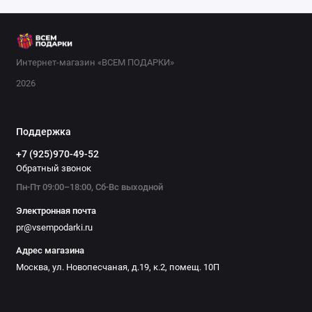
подойдут скейтборды или настольный теннис. В нашем
интернет-магазине вы найдёте тысячи вариантов по
доступным ценам. Выбирайте подарок, который порадует и
запомнится!
Интернет-магазин «ВСЕМ ПОДАРКИ»
2026
Поддержка
+7 (925)970-49-52
Обратный звонок
Пн-Пт 09:00–18:00, Сб-Вс выходной
Электронная почта
pr@vsempodarki.ru
Адрес магазина
Москва, ул. Новопесчаная, д.19, к.2, помещ. 10П