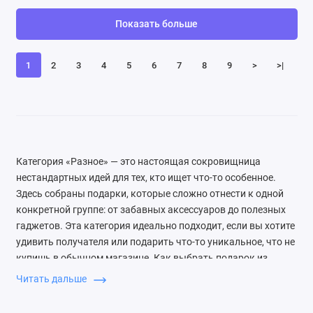
Показать больше
1
2
3
4
5
6
7
8
9
>
>|
Категория «Разное» — это настоящая сокровищница
нестандартных идей для тех, кто ищет что-то особенное.
Здесь собраны подарки, которые сложно отнести к одной
конкретной группе: от забавных аксессуаров до полезных
гаджетов. Эта категория идеально подходит, если вы хотите
удивить получателя или подарить что-то уникальное, что не
купишь в обычном магазине. Как выбрать подарок из
категории «Разное»? Ориентируйтесь на интересы и хобби
Читать дальше
человека. Если он любит готовить, обратите внимание на
кухонные аксессуары; для творческих натур подойдут