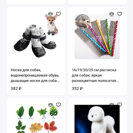
лезвия, встроенные
3/6/9/13 мм режущие
головки, запасные ножи
для MDB22 VS888, триммер
для собачьей шерсти
Носки для собак,
16/19/20/25 см расческа
водонепроницаемая обувь,
для собак, яркая
дышащие носки для собак,
разноцветная полосатая
кошек, нескользящая
расческа для ухода за
382 ₽
352 ₽
подошва, регулируемые
волосами, прямая расческа
носки для маленьких
из нержавеющей стали для
собачьих лап для дома и
собак и кошек,
улицы
инструменты для ухода за
собаками