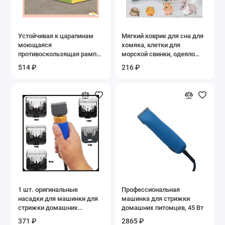
Устойчивая к царапинам
Мягкий коврик для сна для
моющаяся
хомяка, клетки для
противоскользящая рампа
морской свинки, одеяло
для домашних животных,
для щенка, котенка, коврик
514 ₽
216 ₽
ступеньки для собак,
для кровати, плюшевый
лестница для дивана,
коврик для морской свинки,
кошек, прочный
коврик для маленького
портативный аксессуар для
животного, коврик для
домашних мебели
кролика
1 шт. оригинальные
Профессиональная
насадки для машинки для
машинка для стрижки
стрижки домашних
домашних питомцев, 45 Вт
животных, керамические
371 ₽
2865 ₽