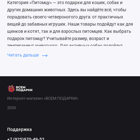
Категория «Питомцу» — это подарки для кошек, собак и
других домашних животных. Здесь вы найдёте всё, чтобы
порадовать своего четвероногого друга: от практичных
вещей до забавных игрушек. Наши товары подойдут как для
щенков и котят, так и для взрослых питомцев. Как выбрать
подарок питомцу? Учитывайте размер, возраст и
темперамент животного. Для активных собак подойдут
мячики и фрисби, для кошек — интерактивные игрушки.
Читать дальше
Обратите внимание на качество материалов: они должны
быть безопасными и прочными. Если питомец любит
комфорт, присмотритесь к мягким лежанкам или домикам.
Идеи подарков: мягкие игрушки-пищалки для собак,
интерактивные игрушки для кошек с перьями, удобные
лежанки и когтеточки. Также популярны аксессуары для
Интернет-магазин «ВСЕМ ПОДАРКИ»
прогулок: поводки, шлейки и миски для воды. Подарите
2026
радость своему питомцу вместе с vsempodarki.ru. У нас вы
найдёте качественные товары по доступным ценам с
быстрой доставкой по Москве.
Поддержка
+7 (925)970-49-52