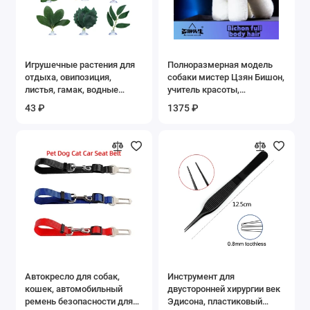
Игрушечные растения для
Полноразмерная модель
отдыха, овипозиция,
собаки мистер Цзян Бишон,
листья, гамак, водные
учитель красоты,
растения, аквариумные
моделирование, модель
43 ₽
1375 ₽
растения, имитация
собаки, стандартная
листьев Betta
модель скелета, цельное
тело, искусственные
волосы
Автокресло для собак,
Инструмент для
кошек, автомобильный
двусторонней хирургии век
ремень безопасности для
Эдисона, пластиковый