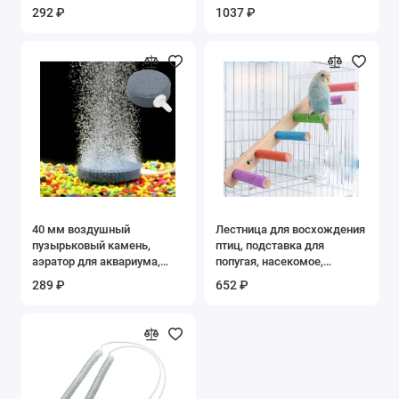
собак, защита для
пинцет, инструмент из
292 ₽
1037 ₽
путешествий, аксессуары
нержавеющей стали,
для домашних животных,
прямой крючок, пинцет для
поводок для собак,
ткани
ошейник, отрывной
твердый автомобильный
ремень безопасности
40 мм воздушный
Лестница для восхождения
пузырьковый камень,
птиц, подставка для
аэратор для аквариума,
попугая, насекомое,
насос для пруда,
игрушки, 4/6/8 шага,
289 ₽
652 ₽
воздушный камень,
деревянная стойка для
пузырьковый диск,
упражнений, аксессуары
аквариумный воздушный
для клеток для птиц
насос, гидропонная
кислородная пластина