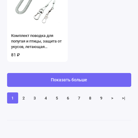
Комплект поводка для
попугая и птицы, защита от
укусов, летающая
тренировочная веревка для
81 ₽
кореллы, растягивающаяся
длина 3 м, 5 м, 10 м
Показать больше
1
2
3
4
5
6
7
8
9
>
>|