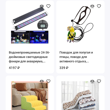
Водонепроницаемые 24-36-
Поводок для попугая и
дюймовые светодиодные
птицы, поводк для
фонари для аквариума,
активного отдыха,
программируемый таймер
летающие тяговые ремни,
4197 ₽
339 ₽
восхода и закаты, диммер
лента для летающей
для пресноводной рыбы
веревки для маленьких
WRGB, тропический
попугаев, корелл, птиц
аквариум