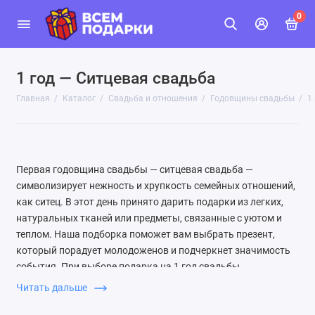
0
1 год — Ситцевая свадьба
Главная
Каталог
Свадьба и отношения
Годовщины свадьбы
1
Первая годовщина свадьбы — ситцевая свадьба —
символизирует нежность и хрупкость семейных отношений,
как ситец. В этот день принято дарить подарки из легких,
натуральных тканей или предметы, связанные с уютом и
теплом. Наша подборка поможет вам выбрать презент,
который порадует молодоженов и подчеркнет значимость
события. При выборе подарка на 1 год свадьбы
ориентируйтесь на интересы пары. Классический вариант —
Читать дальше
изделия из ситца или хлопка: постельное белье, скатерти,