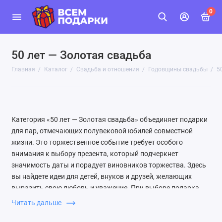
0
50 лет — Золотая свадьба
Главная
Каталог
Свадьба и отношения
Годовщины свадьбы
5
Категория «50 лет — Золотая свадьба» объединяет подарки
для пар, отмечающих полувековой юбилей совместной
жизни. Это торжественное событие требует особого
внимания к выбору презента, который подчеркнет
значимость даты и порадует виновников торжества. Здесь
вы найдете идеи для детей, внуков и друзей, желающих
выразить свою любовь и уважение. При выборе подарка
учитывайте интересы пары: для романтиков подойдут
Читать дальше
украшения или предметы интерьера с символикой золотой