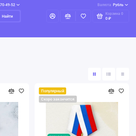
970-49-52
Валюта
Рубль
Корзина
0
Найти
0 ₽
Популярный
Скоро закончится