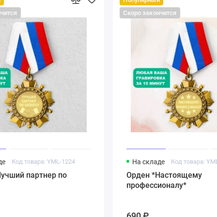
нчится
Скоро закончится
де
Код товара: YML-1224
На складе
Код товара: YM
Лучший партнер по
Орден *Настоящему
профессионалу*
690 ₽