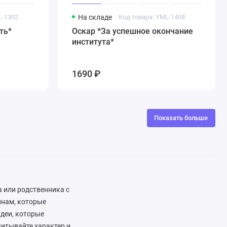
L-1302
На складе
Код товара: YML-1408
ть*
Оскар *За успешное окончание
института*
1690 ₽
Показать больше
а или родственника с
инам, которые
идеи, которые
итывайте характер и