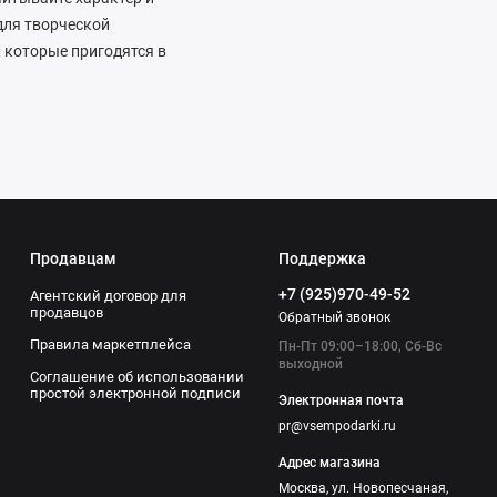
для творческой
 которые пригодятся в
ся с успехом. Вот
вать рабочий процесс;
ем о вас; наборы для
популярны статуэтки-
на новое место
ортимент качественных
который запомнится
Продавцам
Поддержка
+7 (925)970-49-52
Агентский договор для
продавцов
Обратный звонок
Правила маркетплейса
Пн-Пт 09:00–18:00, Сб-Вс
выходной
Соглашение об использовании
простой электронной подписи
Электронная почта
pr@vsempodarki.ru
Адрес магазина
Москва, ул. Новопесчаная,