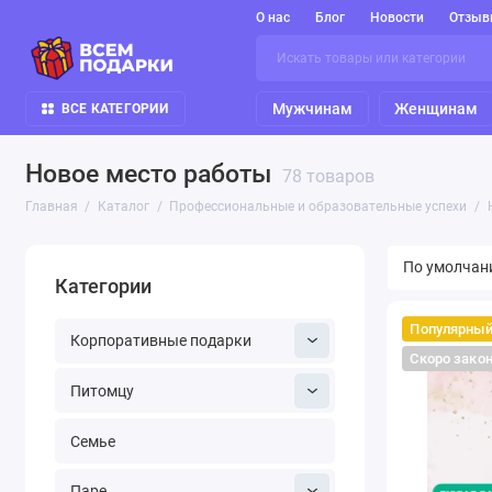
О нас
Блог
Новости
Отзыв
Мужчинам
Женщинам
ВСЕ КАТЕГОРИИ
Новое место работы
78 товаров
Главная
Каталог
Профессиональные и образовательные успехи
Категории
Популярны
Корпоративные подарки
Скоро зако
Питомцу
Семье
Паре