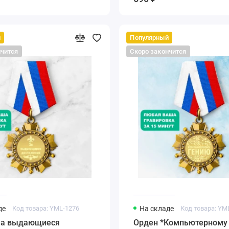
й
Популярный
нчится
Скоро закончится
де
Код товара: YML-1276
На складе
Код товара: YM
За выдающиеся
Орден *Компьютерному