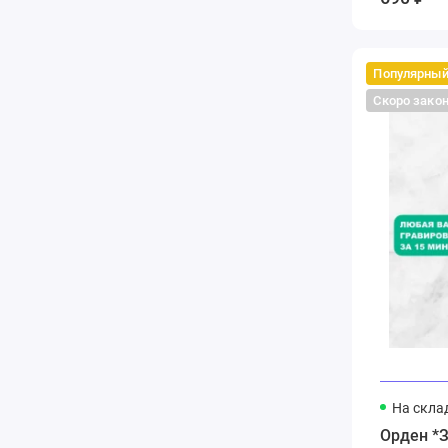
Популярны
Скоро зако
На скла
Орден *