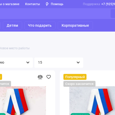
ы о магазине
Контакты
Помощь
Поддержка
+7 (925)
Детям
Что подарить
Корпоративные
Новое место работы
й
Популярный
нчится
Скоро закончится