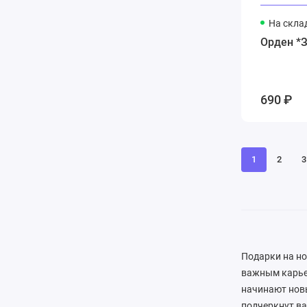
На скла
Орден *З
690 ₽
1
2
3
Подарки на но
важным карье
начинают новы
подчеркнут ва