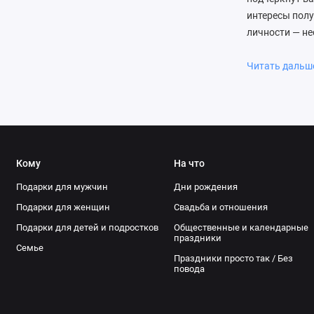
интересы полу
личности — не
офисе. Главно
несколько иде
Читать даль
оригинальные
кофе или чая 
символы удачи
работы в наше
товаров с быс
Кому
На что
надолго!
Подарки для мужчин
Дни рождения
Подарки для женщин
Свадьба и отношения
Подарки для детей и подростков
Общественные и календарные
праздники
Семье
Праздники просто так / Без
повода