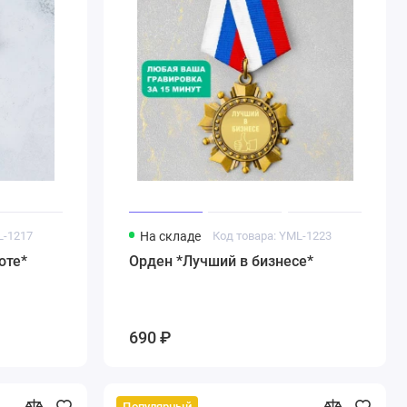
L-1217
На складе
Код товара: YML-1223
оте*
Орден *Лучший в бизнесе*
690 ₽
Популярный