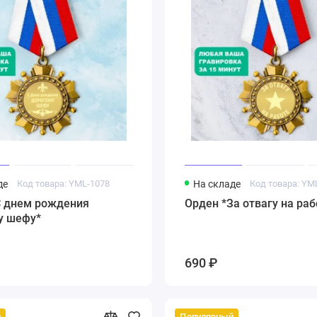
де
Код товара: YML-1078
На складе
Код товара: YM
С днем рождения
Орден *За отвагу на раб
у шефу*
690 ₽
й
Популярный