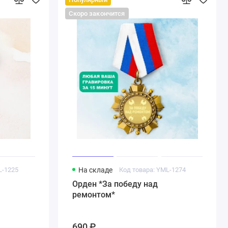
Скоро закончится
L-1225
На складе
Код товара: YML-1274
Орден *За победу над
ремонтом*
690 ₽