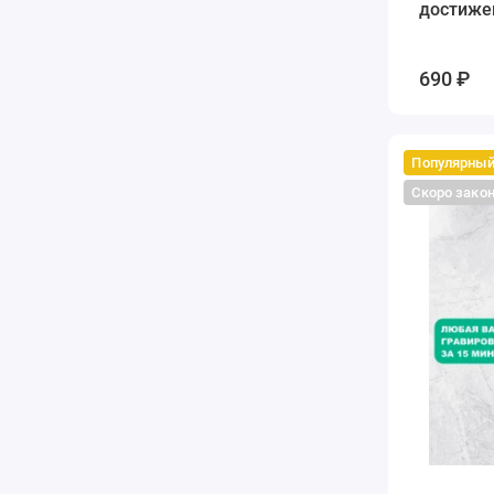
достиже
690 ₽
Популярны
Скоро зако