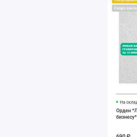
Скоро зако
На скла
Орден *
бизнесу*
690 ₽