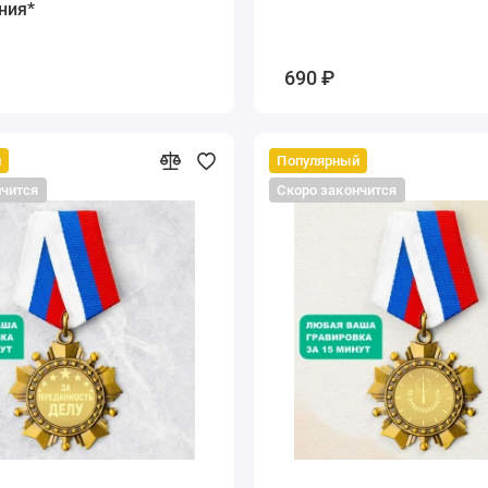
ния*
690 ₽
й
Популярный
нчится
Скоро закончится