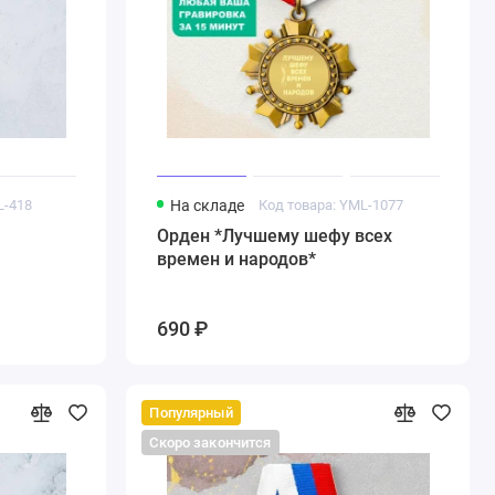
L-418
На складе
Код товара: YML-1077
Орден *Лучшему шефу всех
времен и народов*
690 ₽
Популярный
Скоро закончится