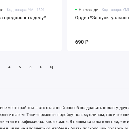
де
Код товара: YML-1301
На складе
Код товара: YM
а преданность делу*
Орден *За пунктуальнос
690 ₽
4
5
6
>
>|
вое место работы — это отличный способ поздравить коллегу, друг
рным шагом. Такие презенты подойдут как мужчинам, так и женщ
й этап в профессиональной жизни. В нашем каталоге вы найдете 
ше внимание и поддержку. Чтобы выбрать подходящий подарок, уч