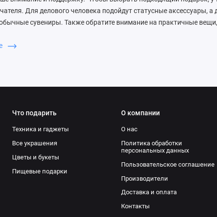
чателя. Для делового человека подойдут статусные аксессуары, а 
обычные сувениры. Также обратите внимание на практичные вещи,
е — чтобы подарок вызывал положительные эмоции и ассоциировал
й: настольные органайзеры и ежедневники помогут систематизиро
ше
 кружки с принтами или термокружки станут приятным напоминани
в стильной упаковке создадут уют на новом рабочем месте. Также 
, например, «Жаба с монетой» или «Подкова». Выбирайте подарок 
м интернет-магазине vsempodarki.ru. Мы предлагаем широкий асс
трой доставкой по Москве и России. Сделайте приятный сюрприз, 
Что подарить
О компании
Техника и гаджеты
О нас
Все украшения
Политика обработки
персональных данных
Цветы и букеты
Пользовательское соглашение
Пищевые подарки
Производители
Доставка и оплата
Контакты