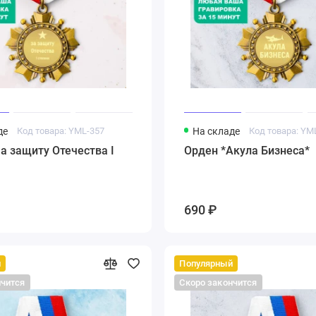
де
Код товара: YML-357
На складе
Код товара: YM
а защиту Отечества I
Орден *Акула Бизнеса*
690 ₽
й
Популярный
нчится
Скоро закончится