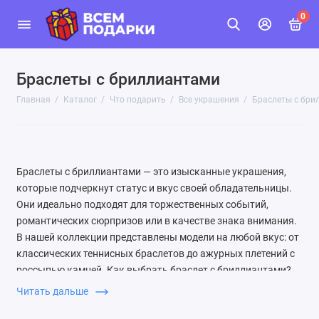
0
Браслеты с бриллиантами
Главная
Каталог
Что подарить
Все украшения
Браслеты с бри
Браслеты с бриллиантами — это изысканные украшения,
которые подчеркнут статус и вкус своей обладательницы.
Они идеально подходят для торжественных событий,
романтических сюрпризов или в качестве знака внимания.
В нашей коллекции представлены модели на любой вкус: от
классических теннисных браслетов до ажурных плетений с
россыпью камней. Как выбрать браслет с бриллиантами?
Обратите внимание на пробу металла (обычно 585 или 750),
Читать дальше
качество огранки и вес бриллиантов. Для повседневной