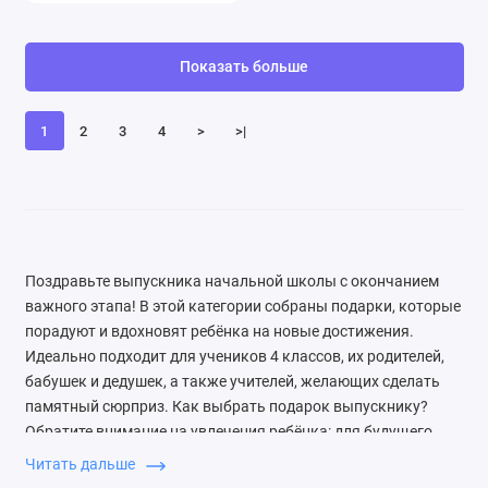
Показать больше
1
2
3
4
>
>|
Поздравьте выпускника начальной школы с окончанием
важного этапа! В этой категории собраны подарки, которые
порадуют и вдохновят ребёнка на новые достижения.
Идеально подходит для учеников 4 классов, их родителей,
бабушек и дедушек, а также учителей, желающих сделать
памятный сюрприз. Как выбрать подарок выпускнику?
Обратите внимание на увлечения ребёнка: для будущего
школьника отлично подойдут наборы для творчества,
Читать дальше
научные эксперименты или настольные игры. Если хотите