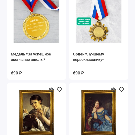
Медаль *За успешное
Орден *Лучшему
окончание школы*
первокласснику*
690 ₽
690 ₽