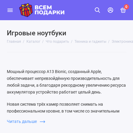
0
Игровые ноутбуки
Главная
Каталог
Что подарить
Техника и гаджеты
Электроник
Мощный процессор A13 Bionic, созданный Apple,
обеспечивает непревзойдённую производительность для
любой задачи, а благодаря рекордному увеличению ресурса
аккумулятора устройство работает целый день.
Новая система трёх камер позволяет снимать на
профессиональном уровне, в том числе со значительным
улучшением качества в условиях слабого освещения.
Читать дальше
Камера также обеспечивает видео высочайшего качества и
отлично подходит для съёмки движения.