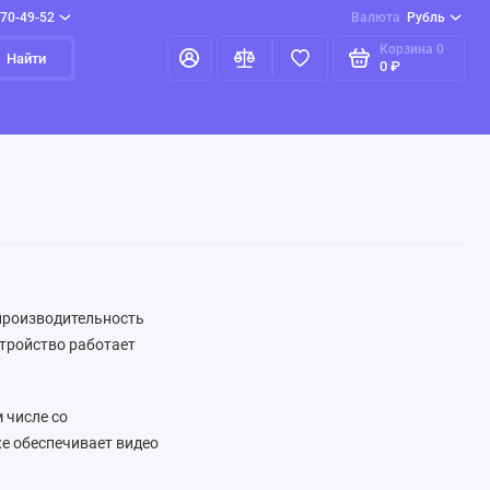
970-49-52
Валюта
Рубль
Корзина
0
Найти
0 ₽
 производительность
стройство работает
 числе со
е обеспечивает видео