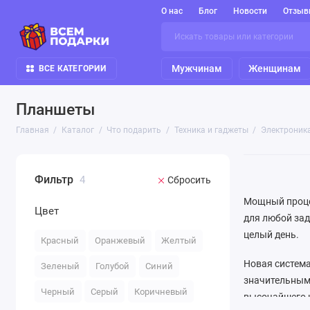
О нас
Блог
Новости
Отзыв
Мужчинам
Женщинам
ВСЕ КАТЕГОРИИ
Планшеты
Главная
Каталог
Что подарить
Техника и гаджеты
Электроник
Фильтр
4
Сбросить
Мощный процес
Цвет
для любой зад
целый день.
Красный
Оранжевый
Желтый
Новая система
Зеленый
Голубой
Синий
значительным 
Черный
Серый
Коричневый
высочайшего к