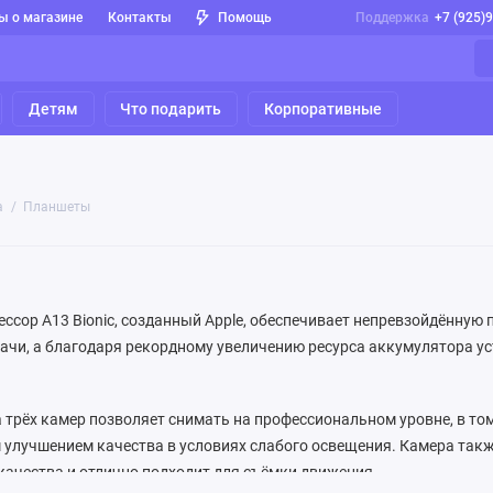
ы о магазине
Контакты
Помощь
Поддержка
+7 (925)
Детям
Что подарить
Корпоративные
а
Планшеты
сор A13 Bionic, созданный Apple, обеспечивает непревзойдённую
ачи, а благодаря рекордному увеличению ресурса аккумулятора у
 трёх камер позволяет снимать на профессиональном уровне, в том
улучшением качества в условиях слабого освещения. Камера такж
ачества и отлично подходит для съёмки движения.