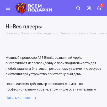
0
Hi-Res плееры
Главная
Каталог
Что подарить
Техника и гаджеты
Электроник
Мощный процессор A13 Bionic, созданный Apple,
обеспечивает непревзойдённую производительность для
любой задачи, а благодаря рекордному увеличению ресурса
аккумулятора устройство работает целый день.
Новая система трёх камер позволяет снимать на
профессиональном уровне, в том числе со значительным
улучшением качества в условиях слабого освещения.
Читать дальше
Камера также обеспечивает видео высочайшего качества и
отлично подходит для съёмки движения.