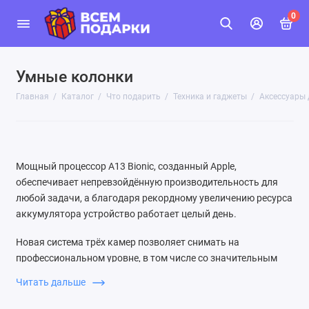
0
Умные колонки
Главная
Каталог
Что подарить
Техника и гаджеты
Аксессуары 
Мощный процессор A13 Bionic, созданный Apple,
обеспечивает непревзойдённую производительность для
любой задачи, а благодаря рекордному увеличению ресурса
аккумулятора устройство работает целый день.
Новая система трёх камер позволяет снимать на
профессиональном уровне, в том числе со значительным
улучшением качества в условиях слабого освещения.
Читать дальше
Камера также обеспечивает видео высочайшего качества и
отлично подходит для съёмки движения.