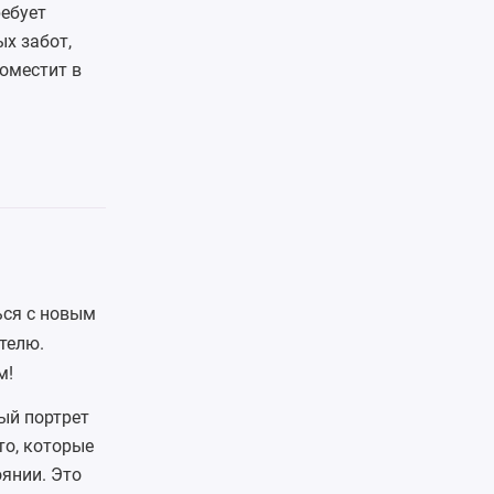
ребует
х забот,
оместит в
ься с новым
телю.
м!
ый портрет
то, которые
янии. Это