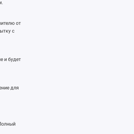
м.
чителю от
ытку с
е и будет
ение для
Полный