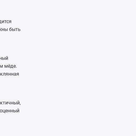
дится
жны быть
чный
м мёде.
еклянная
актичный,
ноценный