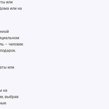
еты или
дома или на
анной
фициальном
ль – человек
подарок.
аты или
м на
ии, выбрав
ные