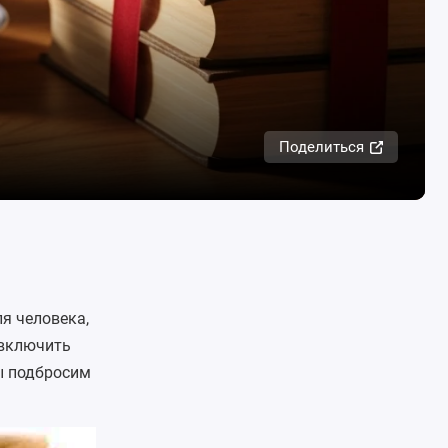
Поделиться
я человека,
 включить
ы подбросим