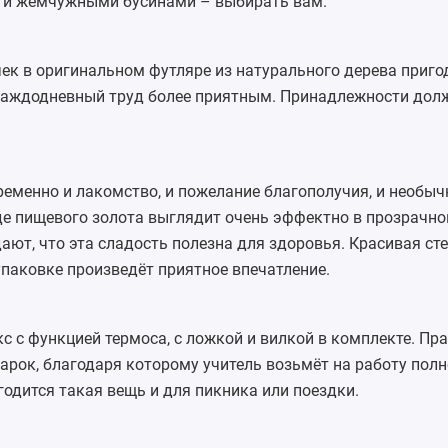
 и жемчужными бусинами – выбирать вам.
чек
в оригинальном футляре из натурального дерева приго
 каждодневный труд более приятным. Принадлежности дол
ременно и лакомство, и пожелание благополучия, и необы
де пищевого золота выглядит очень эффектно в прозрачно
ют, что эта сладость полезна для здоровья. Красивая ст
паковке произведёт приятное впечатление.
кс
с функцией термоса, с ложкой и вилкой в комплекте. Пр
арок, благодаря которому учитель возьмёт на работу пол
годится такая вещь и для пикника или поездки.