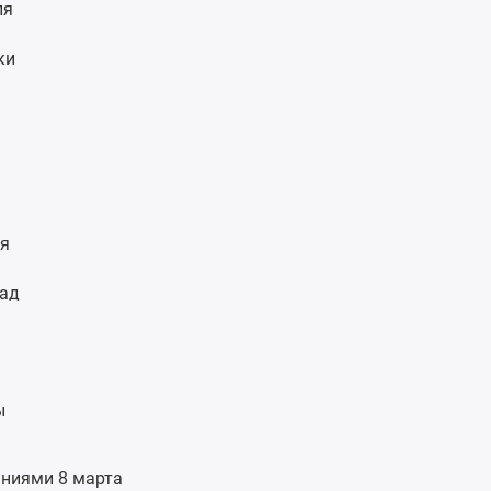
ля
ки
ля
лад
ы
аниями 8 марта