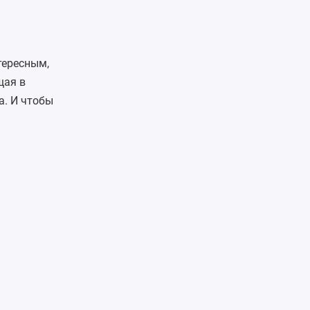
тересным,
щая в
а. И чтобы