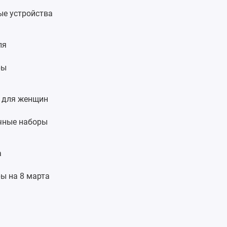
ые устройства
ля
ры
 для женщин
чные наборы
а
ы на 8 марта