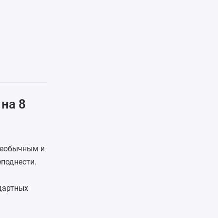
на 8
необычным и
поднести.
дартных