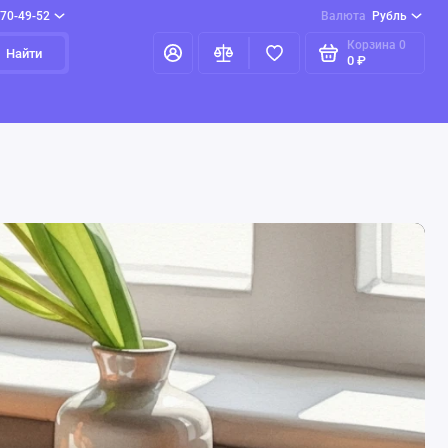
970-49-52
Валюта
Рубль
Корзина
0
Найти
0 ₽