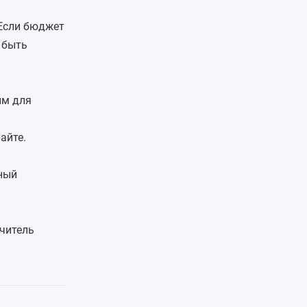
 Если бюджет
 быть
им для
айте.
ный
учитель