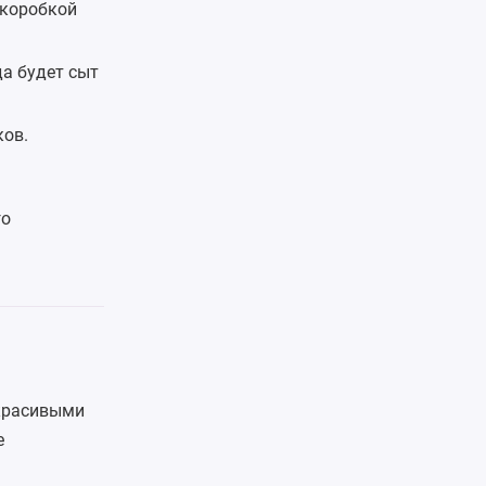
 коробкой
да будет сыт
ков.
го
 красивыми
е