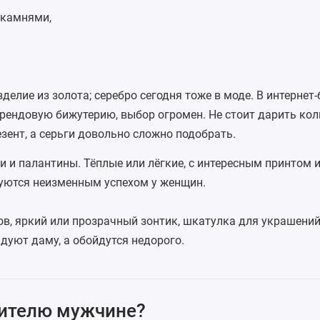
 камнями,
делие из золота; серебро сегодня тоже в моде. В интернет
рендовую бижутерию, выбор огромен. Не стоит дарить коль
ент, а серьги довольно сложно подобрать.
и
и
палантины
. Тёплые или лёгкие, с интересным принтом 
уются неизменным успехом у женщин.
ов, яркий или
прозрачный зонтик
,
шкатулка для украшени
уют даму, а обойдутся недорого.
чителю мужчине?