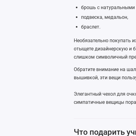
брошь с натуральными
подвеска
, медальон,
браслет
.
Необязательно покупать из
отыщете дизайнерскую и б
слишком символичный през
Обратите внимание на
шал
вышивкой, эти вещи польз
Элегантный чехол для очк
симпатичные вещицы порад
Что подарить у