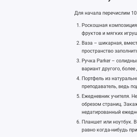
Для начала перечислим 10
Роскошная композиция, 
фруктов и мягких игруш
Ваза
– шикарная, вмест
пространство заполни
Ручка Parker
– солидный
вариант другого, более
Портфель из натурально
преподаватель, ведь по
Ежедневник учителя
. Н
обрезом страниц. Зака
недатированный ежедне
Планшет
или
ноутбук
. 
равно когда-нибудь при