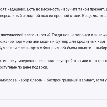
оят недешево. Есть возможность - вручите такой презент.
ниверсальный
складной нож
из прочной стали. Вещь должна
классической элегантности? Тогда новые
запонки
или
заж
Кожаное
портмоне
или модный футляр для кредитных карт,
бумаг или
флеш-карта
с большим объёмом памяти – выбир
тативное универсальное зарядное устройство или электрон
оступные по цене подарки.
рыболова, набор блёсен – беспроигрышный вариант, если 