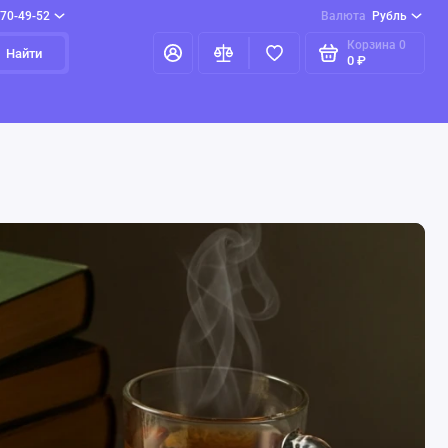
970-49-52
Валюта
Рубль
Корзина
0
Найти
0 ₽