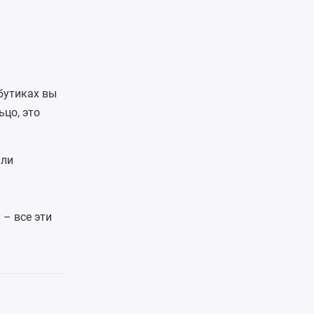
-бутиках вы
цо, это
или
й
– все эти