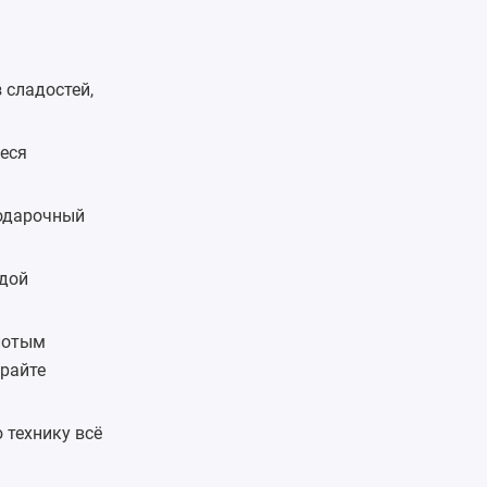
 сладостей,
еся
подарочный
одой
олотым
райте
ю технику всё